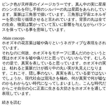
ピンク色が天秤座のイメージカラーです。真ん中の実に星座
のシンボルを印し手前のシルバーの丸は星図をあらわしてい
ます。葉脈は三角形で描いています。三角形は宇宙エネルギ
ーを受け取り循環させると言われています。背景の丸は全て
の生命、物質は繋がっていて互いに影響を与えながらバラン
スを保っている事を意味しています。
-Main concept-
ホオズキの花言葉は嘘や偽りというネガティブな表現をされ
ています。
それなのに何故、ホオズキをモチーフに選んだのかというと
僕はホオズキを嘘や偽りだと思っていないからです。むしろ
その逆で、真実を表していると思っています。ホオズキの実
は、枯れると葉脈だけが残り中の丸い実が丸見えになりま
す。これこそ、隠し事のない、真実を表している姿ではない
でしょうか。現代社会は混沌さを極め、何が真実で何が嘘な
のかもわからない時代になってしまいました。こんな時代だ
からこそ自分の心に正直に生きる大切さをホオズキを通して
表現しています。
続きを読む