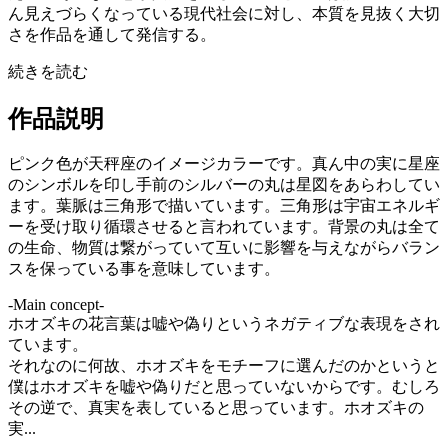
ん見えづらくなっている現代社会に対し、本質を⾒抜く⼤切
さを作品を通して発信する。
続きを読む
作品説明
ピンク色が天秤座のイメージカラーです。真ん中の実に星座
のシンボルを印し手前のシルバーの丸は星図をあらわしてい
ます。葉脈は三角形で描いています。三角形は宇宙エネルギ
ーを受け取り循環させると言われています。背景の丸は全て
の生命、物質は繋がっていて互いに影響を与えながらバラン
スを保っている事を意味しています。
-Main concept-
ホオズキの花言葉は嘘や偽りというネガティブな表現をされ
ています。
それなのに何故、ホオズキをモチーフに選んだのかというと
僕はホオズキを嘘や偽りだと思っていないからです。むしろ
その逆で、真実を表していると思っています。ホオズキの
実...