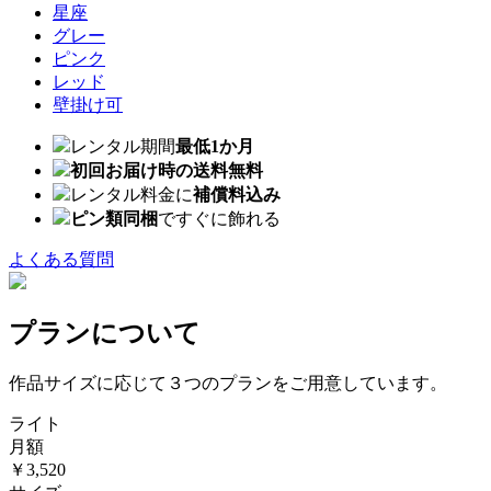
星座
グレー
ピンク
レッド
壁掛け可
レンタル期間
最低1か月
初回お届け時の送料無料
レンタル料金に
補償料込み
ピン類同梱
ですぐに飾れる
よくある質問
プランについて
作品サイズに応じて３つのプランをご用意しています。
ライト
月額
￥3,520