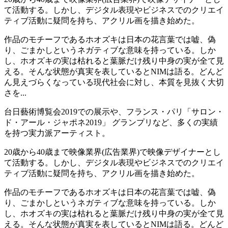
て活動する。しかし、デジタル表現やビジネスでのクリエイ
ティブ活動に疑問を持ち、アクリル画を描き始めた。
作品のモチーフであるホオズキは⽇本の花⾔葉では嘘、偽
り、ごまかしというネガティブな意味を持っている。しか
し、ホオズキの実は枯れると葉脈だけ残り中⾝の実が全て⾒
える。そんな状態が真実を表しているとNIMは語る。どんど
ん見えづらくなっている現代社会に対し、本質を⾒抜く⼤切
さを...
台日藝術博覧会2019での展示や、フランス・パリ「サロン・
ド・アール・ジャポネ2019」 グランプリなど、多くの実績
を持つ実力派アーティスト。
20歳から40歳まで映像業界(広告業界)で映像デザイナーとし
て活動する。しかし、デジタル表現やビジネスでのクリエイ
ティブ活動に疑問を持ち、アクリル画を描き始めた。
作品のモチーフであるホオズキは⽇本の花⾔葉では嘘、偽
り、ごまかしというネガティブな意味を持っている。しか
し、ホオズキの実は枯れると葉脈だけ残り中⾝の実が全て⾒
える。そんな状態が真実を表しているとNIMは語る。どんど