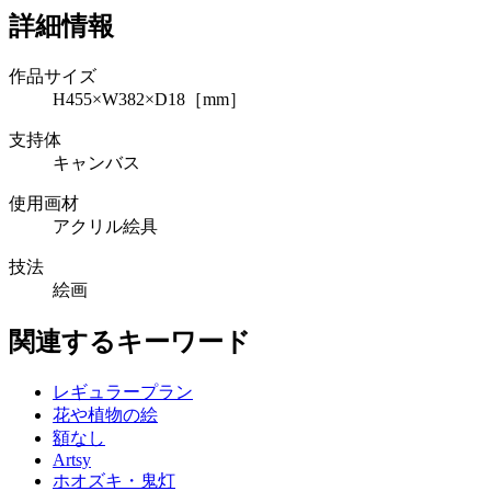
詳細情報
作品サイズ
H455×W382×D18［mm］
支持体
キャンバス
使用画材
アクリル絵具
技法
絵画
関連するキーワード
レギュラープラン
花や植物の絵
額なし
Artsy
ホオズキ・鬼灯