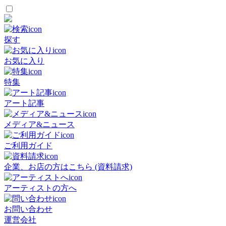
探す
お気に入り
特集
アート記事
メディア&ニュース
ご利用ガイド
企業、お店の方はこちら (資料請求)
アーティストの方へ
お問い合わせ
運営会社