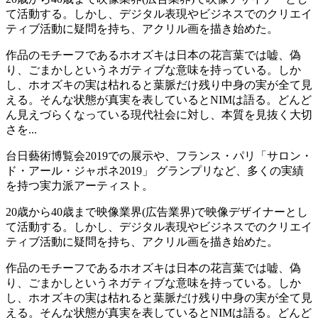
て活動する。しかし、デジタル表現やビジネスでのクリエイ
ティブ活動に疑問を持ち、アクリル画を描き始めた。
作品のモチーフであるホオズキは⽇本の花⾔葉では嘘、偽
り、ごまかしというネガティブな意味を持っている。しか
し、ホオズキの実は枯れると葉脈だけ残り中⾝の実が全て⾒
える。そんな状態が真実を表しているとNIMは語る。どんど
ん見えづらくなっている現代社会に対し、本質を⾒抜く⼤切
さを...
台日藝術博覧会2019での展示や、フランス・パリ「サロン・
ド・アール・ジャポネ2019」 グランプリなど、多くの実績
を持つ実力派アーティスト。
20歳から40歳まで映像業界(広告業界)で映像デザイナーとし
て活動する。しかし、デジタル表現やビジネスでのクリエイ
ティブ活動に疑問を持ち、アクリル画を描き始めた。
作品のモチーフであるホオズキは⽇本の花⾔葉では嘘、偽
り、ごまかしというネガティブな意味を持っている。しか
し、ホオズキの実は枯れると葉脈だけ残り中⾝の実が全て⾒
える。そんな状態が真実を表しているとNIMは語る。どんど