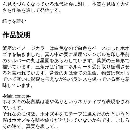
ん見えづらくなっている現代社会に対し、本質を⾒抜く⼤切
さを作品を通して発信する。
続きを読む
作品説明
蟹座のイメージカラーは白色なので白色をベースにしたホオ
ズキを描きました。真ん中の実に星座のシンボルを印し手前
のシルバーの丸は星図をあらわしています。葉脈の三角形で
描いています。三角形は宇宙エネルギーを受け取り循環させ
ると言われています。背景の丸は全ての生命、物質は繋がっ
ていて互いに影響を与えながらバランスを保っている事を意
味しています。
-Main concept-
ホオズキの花言葉は嘘や偽りというネガティブな表現をされ
ています。
それなのに何故、ホオズキをモチーフに選んだのかというと
僕はホオズキを嘘や偽りだと思っていないからです。むしろ
その逆で、真実を表して...