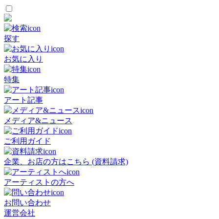
探す
お気に入り
特集
アート記事
メディア&ニュース
ご利用ガイド
企業、お店の方はこちら (資料請求)
アーティストの方へ
お問い合わせ
運営会社