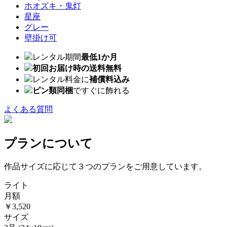
ホオズキ・鬼灯
星座
グレー
壁掛け可
レンタル期間
最低1か月
初回お届け時の送料無料
レンタル料金に
補償料込み
ピン類同梱
ですぐに飾れる
よくある質問
プランについて
作品サイズに応じて３つのプランをご用意しています。
ライト
月額
￥3,520
サイズ