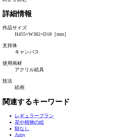
詳細情報
作品サイズ
H455×W382×D18［mm］
支持体
キャンバス
使用画材
アクリル絵具
技法
絵画
関連するキーワード
レギュラープラン
花や植物の絵
額なし
Artsy