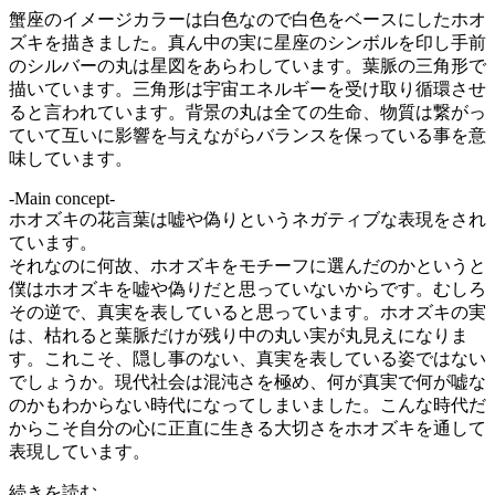
蟹座のイメージカラーは白色なので白色をベースにしたホオ
ズキを描きました。真ん中の実に星座のシンボルを印し手前
のシルバーの丸は星図をあらわしています。葉脈の三角形で
描いています。三角形は宇宙エネルギーを受け取り循環させ
ると言われています。背景の丸は全ての生命、物質は繋がっ
ていて互いに影響を与えながらバランスを保っている事を意
味しています。
-Main concept-
ホオズキの花言葉は嘘や偽りというネガティブな表現をされ
ています。
それなのに何故、ホオズキをモチーフに選んだのかというと
僕はホオズキを嘘や偽りだと思っていないからです。むしろ
その逆で、真実を表していると思っています。ホオズキの実
は、枯れると葉脈だけが残り中の丸い実が丸見えになりま
す。これこそ、隠し事のない、真実を表している姿ではない
でしょうか。現代社会は混沌さを極め、何が真実で何が嘘な
のかもわからない時代になってしまいました。こんな時代だ
からこそ自分の心に正直に生きる大切さをホオズキを通して
表現しています。
続きを読む