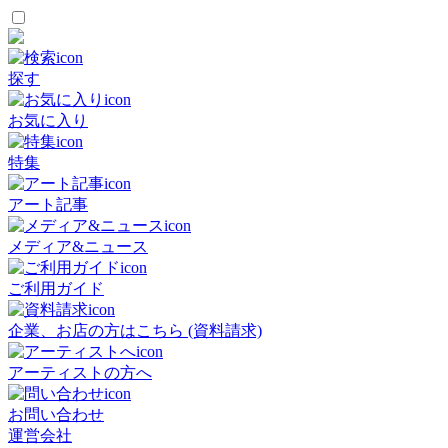
探す
お気に入り
特集
アート記事
メディア&ニュース
ご利用ガイド
企業、お店の方はこちら (資料請求)
アーティストの方へ
お問い合わせ
運営会社