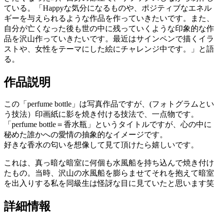
ている。「Happyな気分になるものや、ポジティブなエネル
ギーを与えられるような作品を作っていきたいです。また、
自分が亡くなった後も世の中に残っていくような印象的な作
品を沢山作っていきたいです。最近はサインペンで描くイラ
ストや、女性をテーマにした絵にチャレンジ中です。」と語
る。
作品説明
この「perfume bottle」は写真作品ですが、(フォトグラムとい
う技法）印画紙に影を焼き付ける技法で、一点物です。
「perfume bottle＝香水瓶」というタイトルですが、心の中に
秘めた誰かへの愛情の抽象的なイメージです。
好きな香水の匂いを想像して見て頂けたら嬉しいです。
これは、真っ暗な暗室に何個も水風船を持ち込んで焼き付け
たもの。当時、沢山の水風船を膨らませてそれを抱えて暗室
を出入りする私を同級生は怪訝な目に見ていたと思います笑
詳細情報