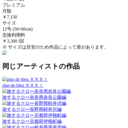
プレミアム
月額
￥7,150
サイズ
12号
(50×60cm)
交換利用料
￥3,300 /回
※ サイズは目安のため作品によって差があります。
同じアーティストの作品
plus de bleu ⅩⅩⅩⅠ
旅するクロー奈良県奈良公園編
旅するクロー長野県軽井沢編
旅するクロー京都府伊根町編