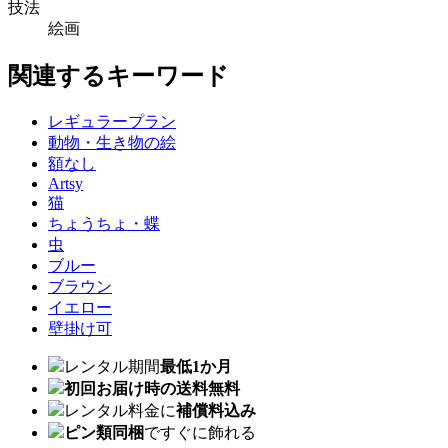
技法
絵画
関連するキーワード
レギュラープラン
動物・生き物の絵
額なし
Artsy
猫
ちょうちょ・蝶
虫
ブルー
ブラウン
イエロー
壁掛け可
レンタル期間
最低1か月
初回お届け時の送料無料
レンタル料金に
補償料込み
ピン類同梱
ですぐに飾れる