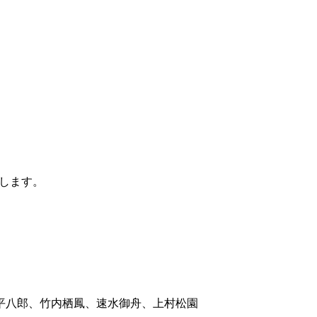
します。
福田平八郎、竹内栖鳳、速水御舟、上村松園