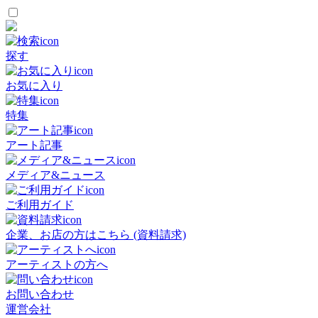
探す
お気に入り
特集
アート記事
メディア&ニュース
ご利用ガイド
企業、お店の方はこちら (資料請求)
アーティストの方へ
お問い合わせ
運営会社