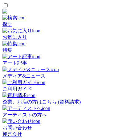
探す
お気に入り
特集
アート記事
メディア&ニュース
ご利用ガイド
企業、お店の方はこちら (資料請求)
アーティストの方へ
お問い合わせ
運営会社