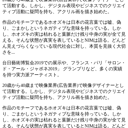
て活動する。しかし、デジタル表現やビジネスでのクリエイ
ティブ活動に疑問を持ち、アクリル画を描き始めた。
作品のモチーフであるホオズキは⽇本の花⾔葉では嘘、偽
り、ごまかしというネガティブな意味を持っている。しか
し、ホオズキの実は枯れると葉脈だけ残り中⾝の実が全て⾒
える。そんな状態が真実を表しているとNIMは語る。どんど
ん見えづらくなっている現代社会に対し、本質を⾒抜く⼤切
さを...
台日藝術博覧会2019での展示や、フランス・パリ「サロン・
ド・アール・ジャポネ2019」 グランプリなど、多くの実績
を持つ実力派アーティスト。
20歳から40歳まで映像業界(広告業界)で映像デザイナーとし
て活動する。しかし、デジタル表現やビジネスでのクリエイ
ティブ活動に疑問を持ち、アクリル画を描き始めた。
作品のモチーフであるホオズキは⽇本の花⾔葉では嘘、偽
り、ごまかしというネガティブな意味を持っている。しか
し、ホオズキの実は枯れると葉脈だけ残り中⾝の実が全て⾒
える。そんな状態が真実を表しているとNIMは語る。どんど