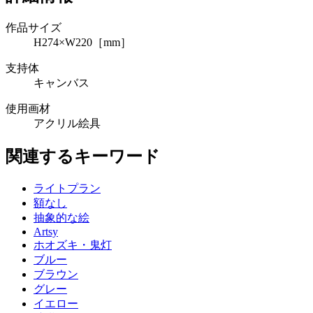
作品サイズ
H274×W220［mm］
支持体
キャンバス
使用画材
アクリル絵具
関連するキーワード
ライトプラン
額なし
抽象的な絵
Artsy
ホオズキ・鬼灯
ブルー
ブラウン
グレー
イエロー