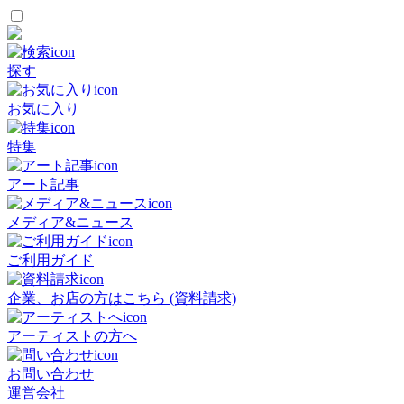
探す
お気に入り
特集
アート記事
メディア&ニュース
ご利用ガイド
企業、お店の方はこちら (資料請求)
アーティストの方へ
お問い合わせ
運営会社