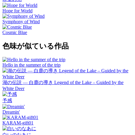
Hope for World
Symphony of Wind
Cosmic Blue
色味が似ている作品
Hello in the summer of the trip
湖の伝説 ― 白鹿の導き Legend of the Lake – Guided by the
White Deer
予感
Dreamin'
KARAM-gift01
白いのなあに