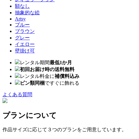
額なし
抽象的な絵
Artsy
ブルー
ブラウン
グレー
イエロー
壁掛け可
レンタル期間
最低1か月
初回お届け時の送料無料
レンタル料金に
補償料込み
ピン類同梱
ですぐに飾れる
よくある質問
プランについて
作品サイズに応じて３つのプランをご用意しています。