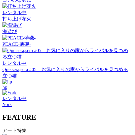
レンタル中
打ち上げ花火
海遊び
PEACE-薄磯-
レンタル中
Que sera,sera #05 お気に入りの家からライバルを見つめる
立つ猫
hp
レンタル中
York
FEATURE
アート特集