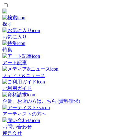
探す
お気に入り
特集
アート記事
メディア&ニュース
ご利用ガイド
企業、お店の方はこちら (資料請求)
アーティストの方へ
お問い合わせ
運営会社