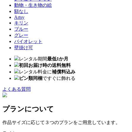
動物・生き物の絵
額なし
Artsy
キリン
ブルー
グレー
バイオレット
壁掛け可
レンタル期間
最低1か月
初回お届け時の送料無料
レンタル料金に
補償料込み
ピン類同梱
ですぐに飾れる
よくある質問
プランについて
作品サイズに応じて３つのプランをご用意しています。