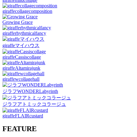
giraffemildcollage
giraffecollagecomposition
Growing Grace
girafferhythmicalfancy
giraffeマイハウス
giraffeCassiscollage
giraffeAltamirajunk
giraffewcollagehall
ジラフWONDERLabyrinth
ジラフアトミックコラージュ
giraffeFLAIRcustard
FEATURE