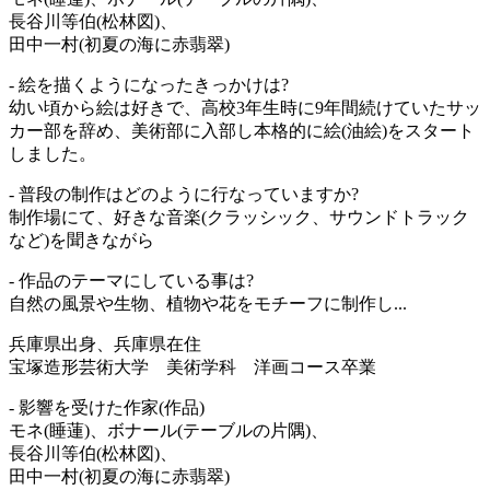
長谷川等伯(松林図)、
田中一村(初夏の海に赤翡翠)
- 絵を描くようになったきっかけは?
幼い頃から絵は好きで、高校3年生時に9年間続けていたサッ
カー部を辞め、美術部に入部し本格的に絵(油絵)をスタート
しました。
- 普段の制作はどのように行なっていますか?
制作場にて、好きな音楽(クラッシック、サウンドトラック
など)を聞きながら
- 作品のテーマにしている事は?
自然の風景や生物、植物や花をモチーフに制作し...
兵庫県出身、兵庫県在住
宝塚造形芸術大学 美術学科 洋画コース卒業
- 影響を受けた作家(作品)
モネ(睡蓮)、ボナール(テーブルの片隅)、
長谷川等伯(松林図)、
田中一村(初夏の海に赤翡翠)