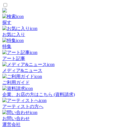
探す
お気に入り
特集
アート記事
メディア&ニュース
ご利用ガイド
企業、お店の方はこちら (資料請求)
アーティストの方へ
お問い合わせ
運営会社