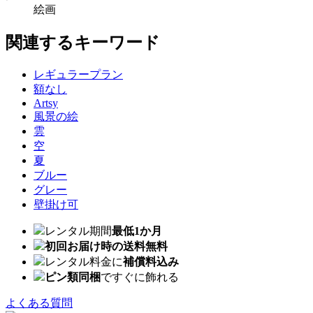
絵画
関連するキーワード
レギュラープラン
額なし
Artsy
風景の絵
雲
空
夏
ブルー
グレー
壁掛け可
レンタル期間
最低1か月
初回お届け時の送料無料
レンタル料金に
補償料込み
ピン類同梱
ですぐに飾れる
よくある質問