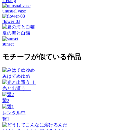
L'étang
unusual vase
flower-03
夏の海と白猫
sunset
モチーフが似ている作品
みはてぬゆめ
光と出遭う Ⅰ
繋2
レンタル中
繋1