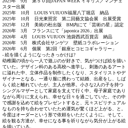
2025年 9月 第５０回jJAPAN WEEK イギリス／マンチェ
スター出展
2025年 10月 LOUIS VUIUON福屋八丁堀店 納品
2025年 10月 日光東照宮 第二回藝文協会展 出展受賞
2025年 12月 美術の杜出版 BM内にて「芸術の星」認定
2026年 3月 フランスにて「japonica 2026」出展
2026年 4月 LOUIS VUIUON 池袋西武百貨店 納品
2026年 5月 株式会社サンゲツ 壁紙コラボレーション
2026年 6月 個展 第2回「銀座ヒコヒコギャラリー」
- 絵を描くようになったきっかけは?
幼稚園の頃から一人で遊ぶのが好きで、気がつけば絵を描い
ていた。デザイン科のある高校へ進学し、刺激のあるアート
に溢れた中、立体作品を制作したくなり、スタイリストやデ
ザイナーとなる。一通り服に携わって結婚、出産をし、しば
らく絵と離れていたが、主人が他界。小さな2人の子を持つ
シングルマザーとして家庭を支えて行く中、母子家庭であり
ながら周りに支えられ、幸せな日々を過ごしていた。その中
で感謝を込めて絵をプレゼントすると、元々スピリチュアル
なものを持ち合わせていたため運気が驚くほど上がる、と。
今度はオーダーという形で依頼をいただくように。そして、
絵を観る方達が、幸せになる事を祈りながら気分が上がる絵
を描いている。