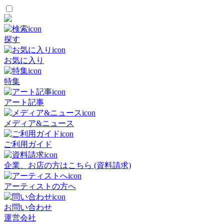
探す
お気に入り
特集
アート記事
メディア&ニュース
ご利用ガイド
企業、お店の方はこちら (資料請求)
アーティストの方へ
お問い合わせ
運営会社