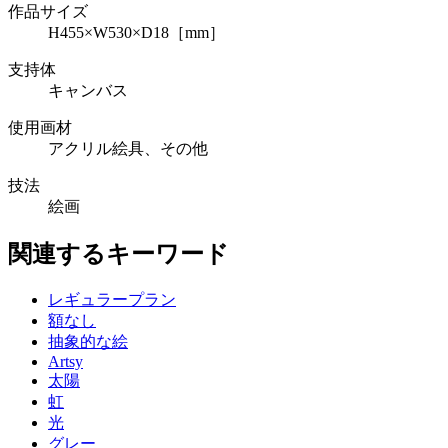
作品サイズ
H455×W530×D18［mm］
支持体
キャンバス
使用画材
アクリル絵具、その他
技法
絵画
関連するキーワード
レギュラープラン
額なし
抽象的な絵
Artsy
太陽
虹
光
グレー