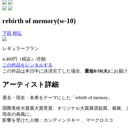
rebirth of memory(w-10)
下田 和弘
レギュラープラン
4,400円
（税込）/月額
この作品をレンタルする
この作品は本日中に決済完了した場合、
最短8/18(火)
にお届け
アーティスト詳細
過去・現在・未来をテーマにした「rebirth of memory」
国際美術大賞展大賞受賞、オリジナル大賞展奨励賞。個展、グ
現在の画風に。
影響を受けた人物：カンディンスキー 、マークロスコ