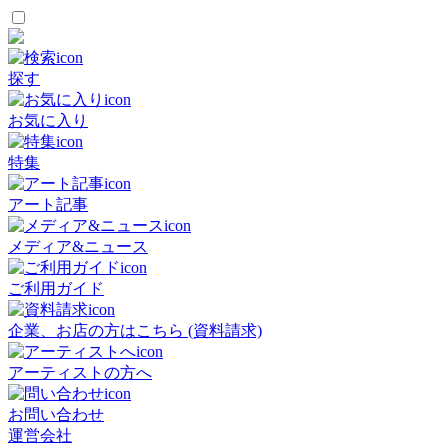
探す
お気に入り
特集
アート記事
メディア&ニュース
ご利用ガイド
企業、お店の方はこちら (資料請求)
アーティストの方へ
お問い合わせ
運営会社