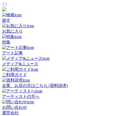
探す
お気に入り
特集
アート記事
メディア&ニュース
ご利用ガイド
企業、お店の方はこちら (資料請求)
アーティストの方へ
お問い合わせ
運営会社