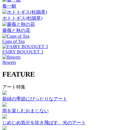
春一献
ホトトギス(杜鵑草)
薔薇と秋の花
Cups of Tea
FAIRY BOUQUET 3
flowers
FEATURE
アート特集
新緑の季節にぴったりなアート
雨を楽しむおまじない
じめじめ気分を吹き飛ばす、光のアート