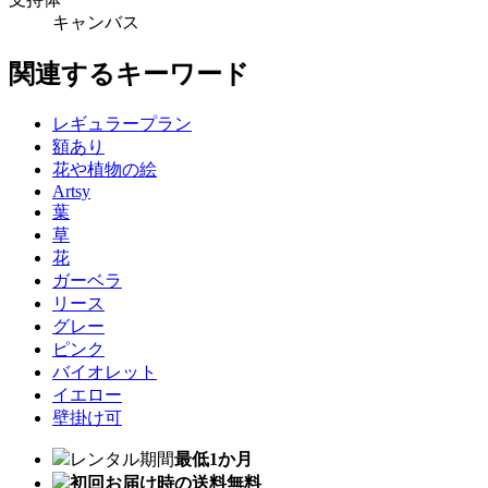
キャンバス
関連するキーワード
レギュラープラン
額あり
花や植物の絵
Artsy
葉
草
花
ガーベラ
リース
グレー
ピンク
バイオレット
イエロー
壁掛け可
レンタル期間
最低1か月
初回お届け時の送料無料