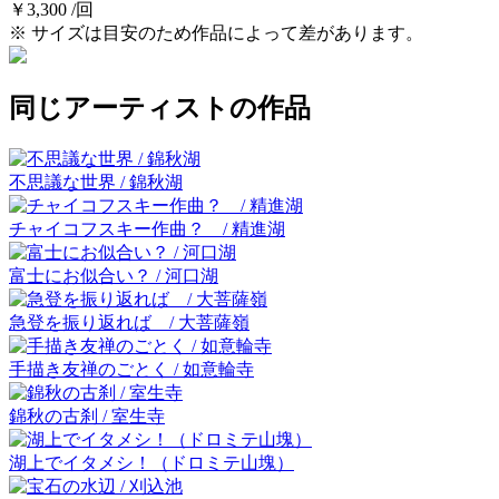
￥3,300 /回
※ サイズは目安のため作品によって差があります。
同じアーティストの作品
不思議な世界 / 錦秋湖
チャイコフスキー作曲？ / 精進湖
富士にお似合い？ / 河口湖
急登を振り返れば / 大菩薩嶺
手描き友禅のごとく / 如意輪寺
錦秋の古刹 / 室生寺
湖上でイタメシ！（ドロミテ山塊）