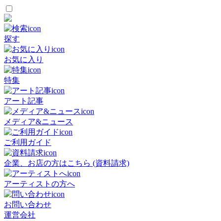
探す
お気に入り
特集
アート記事
メディア&ニュース
ご利用ガイド
企業、お店の方はこちら (資料請求)
アーティストの方へ
お問い合わせ
運営会社