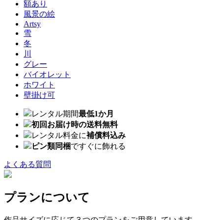
額あり
風景の絵
Artsy
雪
冬
川
グレー
バイオレット
ホワイト
壁掛け可
レンタル期間
最低1か月
初回お届け時の送料無料
レンタル料金に
補償料込み
ピン類同梱
ですぐに飾れる
よくある質問
プランについて
作品サイズに応じて３つのプランをご用意しています。