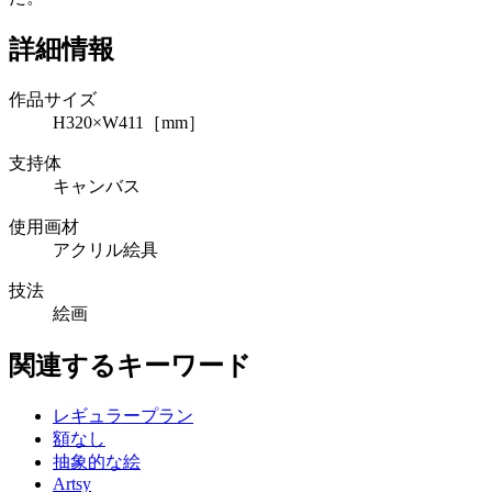
詳細情報
作品サイズ
H320×W411［mm］
支持体
キャンバス
使用画材
アクリル絵具
技法
絵画
関連するキーワード
レギュラープラン
額なし
抽象的な絵
Artsy