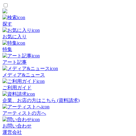
探す
お気に入り
特集
アート記事
メディア&ニュース
ご利用ガイド
企業、お店の方はこちら (資料請求)
アーティストの方へ
お問い合わせ
運営会社