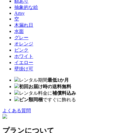
額あり
抽象的な絵
Artsy
空
木漏れ日
水面
グレー
オレンジ
ピンク
ホワイト
イエロー
壁掛け可
レンタル期間
最低1か月
初回お届け時の送料無料
レンタル料金に
補償料込み
ピン類同梱
ですぐに飾れる
よくある質問
プランについて