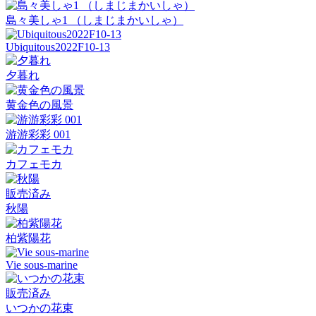
島々美しゃ1 （しまじまかいしゃ）
Ubiquitous2022F10-13
夕暮れ
黄金色の風景
游游彩彩 001
カフェモカ
販売済み
秋陽
柏紫陽花
Vie sous-marine
販売済み
いつかの花束