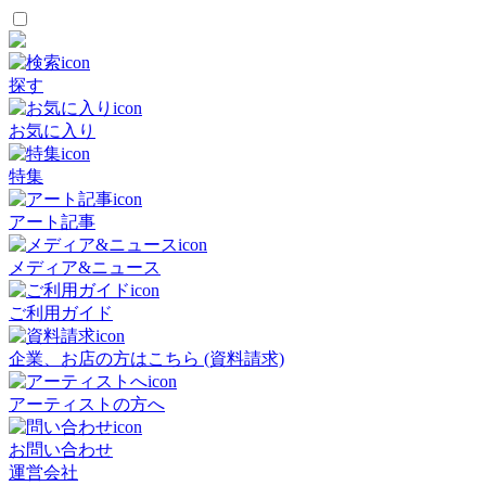
探す
お気に入り
特集
アート記事
メディア&ニュース
ご利用ガイド
企業、お店の方はこちら (資料請求)
アーティストの方へ
お問い合わせ
運営会社