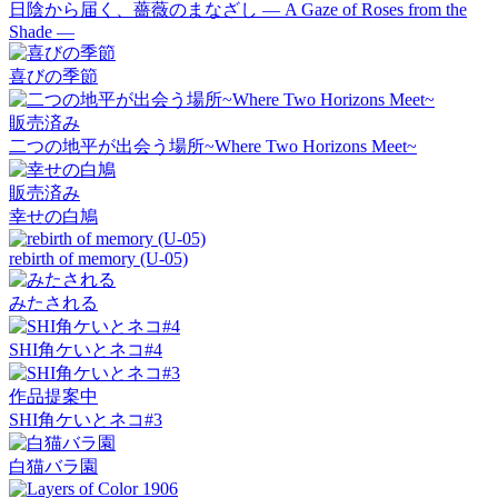
日陰から届く、薔薇のまなざし ― A Gaze of Roses from the
Shade ―
喜びの季節
販売済み
二つの地平が出会う場所~Where Two Horizons Meet~
販売済み
幸せの白鳩
rebirth of memory (U-05)
みたされる
SHI角ケいとネコ#4
作品提案中
SHI角ケいとネコ#3
白猫バラ園