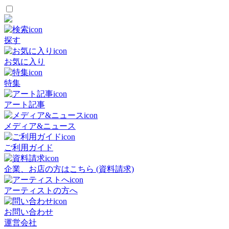
探す
お気に入り
特集
アート記事
メディア&ニュース
ご利用ガイド
企業、お店の方はこちら (資料請求)
アーティストの方へ
お問い合わせ
運営会社