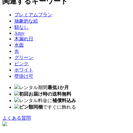
関連するキーワード
プレミアムプラン
抽象的な絵
額なし
Artsy
木漏れ日
水面
光
グリーン
ピンク
ホワイト
壁掛け可
レンタル期間
最低1か月
初回お届け時の送料無料
レンタル料金に
補償料込み
ピン類同梱
ですぐに飾れる
よくある質問