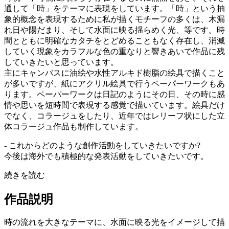
通して「時」をテーマに表現をしています。「時」という抽
象的概念を表現するために私が描くモチーフの多くは、木漏
れ日や陽だまり、そして水面に映る揺らめく光、等です。時
間とともに明確なカタチをとどめることもなく存在し、消滅
していく現象をカラフルな色の重なりと響きあいで作品に残
していきたいと思っています。
主にキャンバスに油絵や水性アルキド樹脂の絵具で描くこと
が多いですが、紙にアクリル絵具で行うペーパーワークもあ
ります。ペーパーワークは日記のようにその日、その時に感
情や思いを短時間で表現する感覚で描いています。絵具だけ
でなく、コラージュをしたり、近年ではレリーフ状にした立
体コラージュ作品も制作しています。
- これからどのような創作活動をしていきたいですか?
今後は海外でも積極的な発表活動をしていきたいです。
続きを読む
作品説明
時の流れを大きなテーマに、水面に映る光をイメージして描