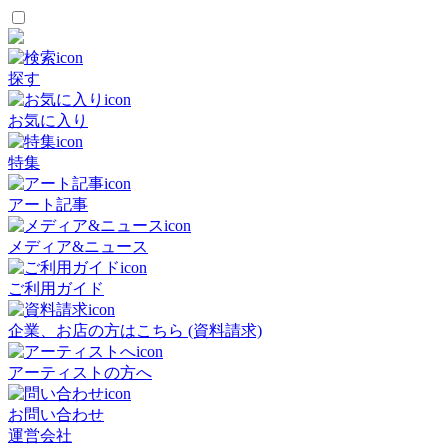
探す
お気に入り
特集
アート記事
メディア&ニュース
ご利用ガイド
企業、お店の方はこちら (資料請求)
アーティストの方へ
お問い合わせ
運営会社