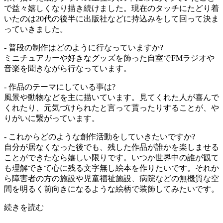
で益々嬉しくなり描き続けました。現在のタッチにたどり着
いたのは20代の後半に出版社などに持込みをして回って決ま
っていきました。
- 普段の制作はどのように行なっていますか?
ミニチュアカーや好きなグッズを飾った自室でFMラジオや
音楽を聞きながら行なっています。
- 作品のテーマにしている事は?
風景や動物などを主に描いています。見てくれた人が喜んで
くれたり、元気づけられたと言って貰ったりすることが、や
りがいに繋がっています。
- これからどのような創作活動をしていきたいですか?
自分が居なくなった後でも、残した作品が誰かを楽しませる
ことができたなら嬉しい限りです。いつか世界中の誰が観て
も理解できて心に残る文字無し絵本を作りたいです。それか
ら障害者の方の施設や児童福祉施設、病院などの無機質な空
間を明るく前向きになるような絵柄で装飾してみたいです。
続きを読む