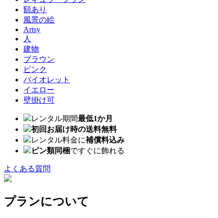
額あり
風景の絵
Artsy
人
建物
ブラウン
ピンク
バイオレット
イエロー
壁掛け可
レンタル期間
最低1か月
初回お届け時の送料無料
レンタル料金に
補償料込み
ピン類同梱
ですぐに飾れる
よくある質問
プランについて