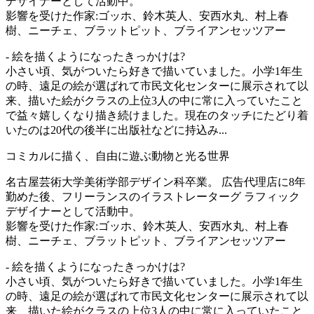
デザイナーとして活動中。
影響を受けた作家:ゴッホ、鈴木英人、安西水丸、村上春
樹、ニーチェ、ブラットピット、ブライアンセッツアー
- 絵を描くようになったきっかけは?
小さい頃、気がついたら好きで描いていました。小学1年生
の時、遠足の絵が選ばれて市民文化センターに展示されて以
来、描いた絵がクラスの上位3人の中に常に入っていたこと
で益々嬉しくなり描き続けました。現在のタッチにたどり着
いたのは20代の後半に出版社などに持込み...
コミカルに描く、自由に遊ぶ動物と光る世界
名古屋芸術大学美術学部デザイン科卒業。 広告代理店に8年
勤めた後、フリーランスのイラストレーターグ ラフィック
デザイナーとして活動中。
影響を受けた作家:ゴッホ、鈴木英人、安西水丸、村上春
樹、ニーチェ、ブラットピット、ブライアンセッツアー
- 絵を描くようになったきっかけは?
小さい頃、気がついたら好きで描いていました。小学1年生
の時、遠足の絵が選ばれて市民文化センターに展示されて以
来、描いた絵がクラスの上位3人の中に常に入っていたこと