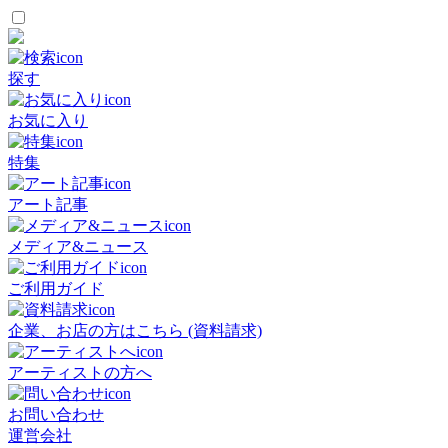
探す
お気に入り
特集
アート記事
メディア&ニュース
ご利用ガイド
企業、お店の方はこちら (資料請求)
アーティストの方へ
お問い合わせ
運営会社