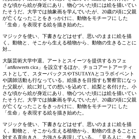
さな頃から絵が身近にあり、物心ついた頃には絵を描いてい
たそうだ。大学では抽象画を学んでいたが、20歳の頃に父親
が亡くなったことをきっかけに、動物をモチーフに した
「生命」を表現する絵を描き始めた。
マジックを使い、下書きなどはせず、思いのままに絵を描
く。動物と、そこから生える植物から、動物の生きることに
対...
大阪芸術大学中退。アートとスイーツを提供するカフェ
「art&sweets cica」を設立するほか、チョコアートアーティ
ストとして、スターバックスやTSUTAYAとコラボイベント
や講師活動も行なっている。絵描きを目指すも警察官になっ
た父親が、絵に対しての想いを込めて、絵梨と名付けた。小
さな頃から絵が身近にあり、物心ついた頃には絵を描いてい
たそうだ。大学では抽象画を学んでいたが、20歳の頃に父親
が亡くなったことをきっかけに、動物をモチーフに した
「生命」を表現する絵を描き始めた。
マジックを使い、下書きなどはせず、思いのままに絵を描
く。動物と、そこから生える植物から、動物の生きることに
対する直向きさ、力強さを表現している。「見る人に、生き