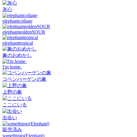
灰心
elephantcollage
elephantgoldenSOUR
elephanttropical
象のおめかし
I'm home.
コペンハーゲンの象
上野の象
ここにいる
出会い
販売済み
somethings(Elephant)