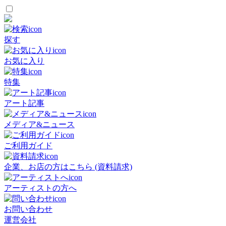
探す
お気に入り
特集
アート記事
メディア&ニュース
ご利用ガイド
企業、お店の方はこちら (資料請求)
アーティストの方へ
お問い合わせ
運営会社