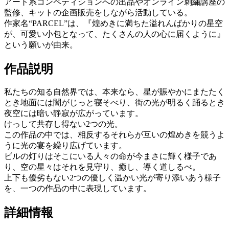
アート系コンペティションへの出品やオンライン刺繍講座の
監修、キットの企画販売をしながら活動している。
作家名“PARCEL”は、『煌めきに満ちた溢れんばかりの星空
が、可愛い小包となって、たくさんの人の心に届くように』
という願いが由来。
作品説明
私たちの知る自然界では、本来なら、星が賑やかにまたたく
とき地面には闇がじっと寝そべり、街の光が明るく踊るとき
夜空には暗い静寂が広がっています。
けっして共存し得ない2つの光。
この作品の中では、相反するそれらが互いの煌めきを競うよ
うに光の宴を繰り広げています。
ビルの灯りはそこにいる人々の命が今まさに輝く様子であ
り、空の星々はそれを見守り、癒し、導く道しるべ。
上下も優劣もない2つの優しく温かい光が寄り添いあう様子
を、一つの作品の中に表現しています。
詳細情報