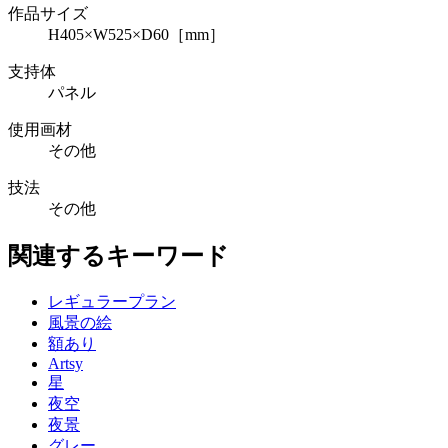
作品サイズ
H405×W525×D60［mm］
支持体
パネル
使用画材
その他
技法
その他
関連するキーワード
レギュラープラン
風景の絵
額あり
Artsy
星
夜空
夜景
グレー