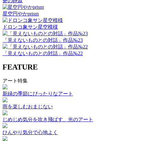
蒼の静寂
星空円やかprism
ドロンコ象サン星空模様
「見えないものとの対話」作品№23
「見えないものとの対話」作品№22
FEATURE
アート特集
新緑の季節にぴったりなアート
雨を楽しむおまじない
じめじめ気分を吹き飛ばす、光のアート
ひんやり気分で心地よく