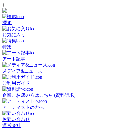
探す
お気に入り
特集
アート記事
メディア&ニュース
ご利用ガイド
企業、お店の方はこちら (資料請求)
アーティストの方へ
お問い合わせ
運営会社