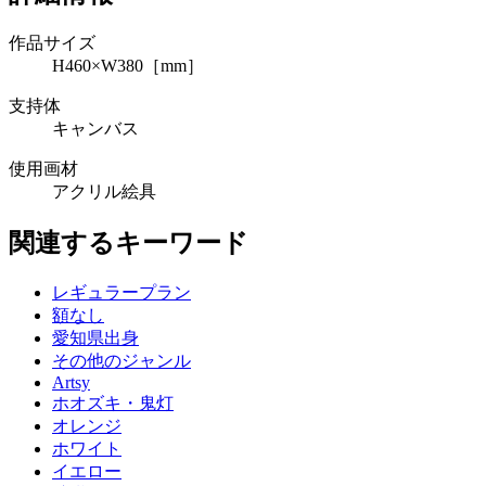
作品サイズ
H460×W380［mm］
支持体
キャンバス
使用画材
アクリル絵具
関連するキーワード
レギュラープラン
額なし
愛知県出身
その他のジャンル
Artsy
ホオズキ・鬼灯
オレンジ
ホワイト
イエロー