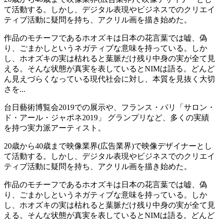
て活動する。しかし、デジタル表現やビジネスでのクリエイ
ティブ活動に疑問を持ち、アクリル画を描き始めた。
作品のモチーフであるホオズキは⽇本の花⾔葉では嘘、偽
り、ごまかしというネガティブな意味を持っている。しか
し、ホオズキの実は枯れると葉脈だけ残り中⾝の実が全て⾒
える。そんな状態が真実を表しているとNIMは語る。どんど
ん見えづらくなっている現代社会に対し、本質を⾒抜く⼤切
さを...
台日藝術博覧会2019での展示や、フランス・パリ「サロン・
ド・アール・ジャポネ2019」 グランプリなど、多くの実績
を持つ実力派アーティスト。
20歳から40歳まで映像業界(広告業界)で映像デザイナーとし
て活動する。しかし、デジタル表現やビジネスでのクリエイ
ティブ活動に疑問を持ち、アクリル画を描き始めた。
作品のモチーフであるホオズキは⽇本の花⾔葉では嘘、偽
り、ごまかしというネガティブな意味を持っている。しか
し、ホオズキの実は枯れると葉脈だけ残り中⾝の実が全て⾒
える。そんな状態が真実を表しているとNIMは語る。どんど