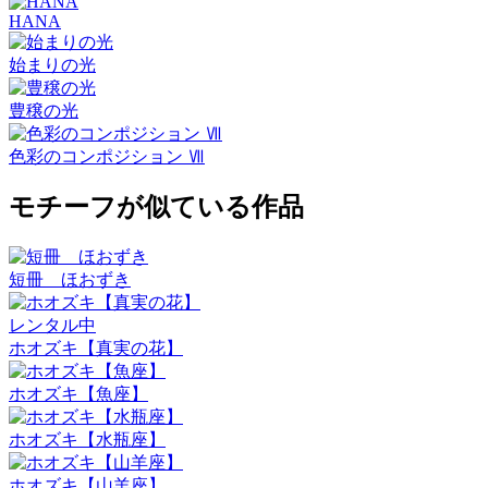
HANA
始まりの光
豊穣の光
色彩のコンポジション Ⅶ
モチーフが似ている作品
短冊 ほおずき
レンタル中
ホオズキ【真実の花】
ホオズキ【魚座】
ホオズキ【水瓶座】
ホオズキ【山羊座】