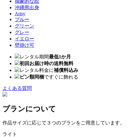
抽象的な絵
沖縄県出身
Artsy
ブルー
グリーン
グレー
イエロー
壁掛け可
レンタル期間
最低1か月
初回お届け時の送料無料
レンタル料金に
補償料込み
ピン類同梱
ですぐに飾れる
よくある質問
プランについて
作品サイズに応じて３つのプランをご用意しています。
ライト