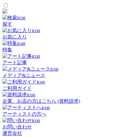
探す
お気に入り
特集
アート記事
メディア&ニュース
ご利用ガイド
企業、お店の方はこちら (資料請求)
アーティストの方へ
お問い合わせ
運営会社