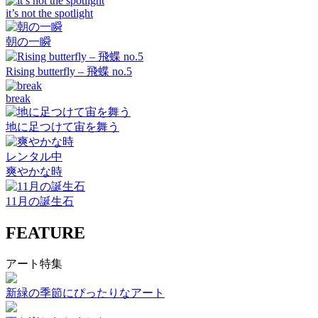
it’s not the spotlight
朝の一瞬
Rising butterfly – 飛蝶 no.5
break
地に足つけて宙を舞う
レンタル中
爽やかな時
11月の誕生石
FEATURE
アート特集
新緑の季節にぴったりなアート