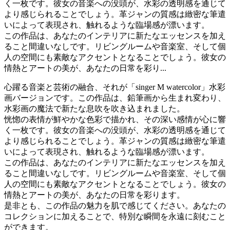
く一枚です。彼女の音楽への没頭が、水彩の透明感を通じて
より感じられることでしょう。革ジャンの質感は緻密な筆遣
いによって表現され、触れるような臨場感が漂います。
この作品は、あなたのインテリアに新たなエッセンスを加え
ること間違いなしです。リビングルームや音楽室、そして個
人の空間にも素敵なアクセントとなることでしょう。彼女の
情熱とアートの美が、あなたの日常を彩り...
心躍る音楽と芸術の融合、それが「singer M watercolor」水彩
画バージョンです。この作品は、鉛筆画から生まれ変わり、
水彩画の魔法で新たな息吹を吹き込まれました。
恍惚の表情が鮮やかな色彩で描かれ、その深い感情が心に響
く一枚です。彼女の音楽への没頭が、水彩の透明感を通じて
より感じられることでしょう。革ジャンの質感は緻密な筆遣
いによって表現され、触れるような臨場感が漂います。
この作品は、あなたのインテリアに新たなエッセンスを加え
ること間違いなしです。リビングルームや音楽室、そして個
人の空間にも素敵なアクセントとなることでしょう。彼女の
情熱とアートの美が、あなたの日常を彩ります。
是非とも、この作品の魅力を肌で感じてください。あなたの
コレクションに加えることで、特別な瞬間を永遠に刻むこと
ができます。