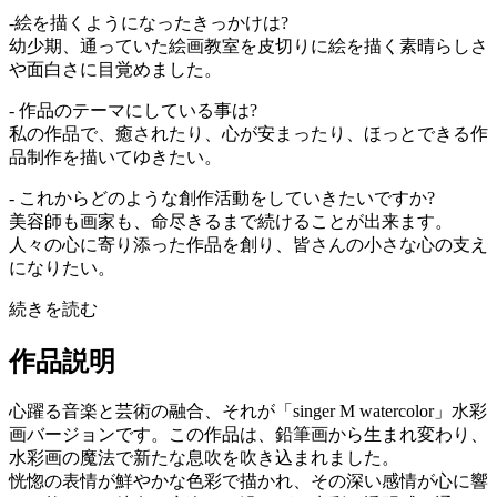
-絵を描くようになったきっかけは?
幼少期、通っていた絵画教室を皮切りに絵を描く素晴らしさ
や面白さに目覚めました。
- 作品のテーマにしている事は?
私の作品で、癒されたり、心が安まったり、ほっとできる作
品制作を描いてゆきたい。
- これからどのような創作活動をしていきたいですか?
美容師も画家も、命尽きるまで続けることが出来ます。
人々の心に寄り添った作品を創り、皆さんの小さな心の支え
になりたい。
続きを読む
作品説明
心躍る音楽と芸術の融合、それが「singer M watercolor」水彩
画バージョンです。この作品は、鉛筆画から生まれ変わり、
水彩画の魔法で新たな息吹を吹き込まれました。
恍惚の表情が鮮やかな色彩で描かれ、その深い感情が心に響