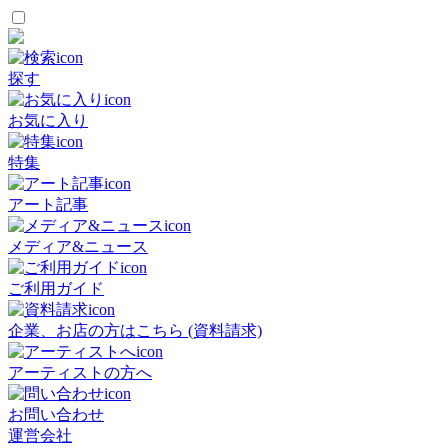
探す
お気に入り
特集
アート記事
メディア&ニュース
ご利用ガイド
企業、お店の方はこちら (資料請求)
アーティストの方へ
お問い合わせ
運営会社