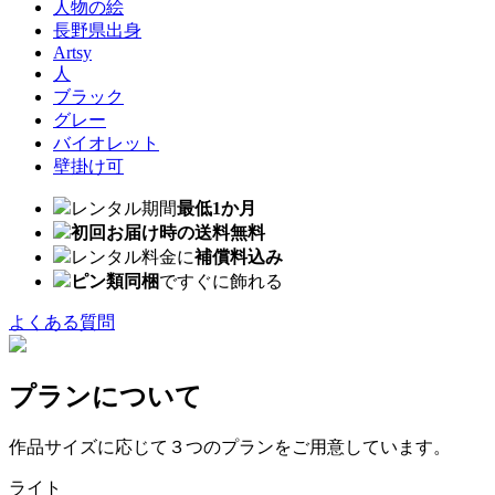
人物の絵
長野県出身
Artsy
人
ブラック
グレー
バイオレット
壁掛け可
レンタル期間
最低1か月
初回お届け時の送料無料
レンタル料金に
補償料込み
ピン類同梱
ですぐに飾れる
よくある質問
プランについて
作品サイズに応じて３つのプランをご用意しています。
ライト