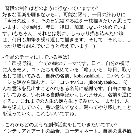
- 普段の制作はどのように行なっていますか?
好きな音楽を聴きながら...。可能な限り、一日の終わりに
「今日の絵」を。その日完結する絵を一枚描きたいと思って
います。その絵は、翌日、後日、加筆しないと決めていま
す。(もちろん、それとは別に、しっかり描き込みたい絵
は、何日も加筆を繰り返して描きます。そして、それも、し
っかり取り組んでいこうと考えています。)
- 作品のテーマにしている事は?
「自己視野箱」- 全ての絵のテーマです。日々、自分の視野
に入るモノ、コトたちを収めている「箱」から、毎日、取り
出して描いてみる。自身の名前、kobayashikoji 、コバヤシコ
ージを逆から読むと、ジーコシヤバコ、jikoshiyabako...。そ
んな意味を見出すことのできる名前に感謝です。自由に線を
引いてみる。いわゆる自動筆記かもしれません。名前を逆に
する...、これまでの人生の逆を生きてみたい...。または、人
生を逆走していく。悪い意味でなく。溯ってやり残したこと
を辿っていく。これもいいですね。
- これからどのような創作活動をしていきたいですか?
インテリアとアートの融合。コーディネート。自身の世界観