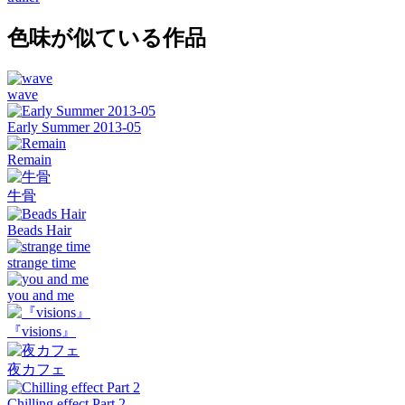
色味が似ている作品
wave
Early Summer 2013-05
Remain
牛骨
Beads Hair
strange time
you and me
『visions』
夜カフェ
Chilling effect Part 2