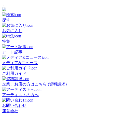
探す
お気に入り
特集
アート記事
メディア&ニュース
ご利用ガイド
企業、お店の方はこちら (資料請求)
アーティストの方へ
お問い合わせ
運営会社