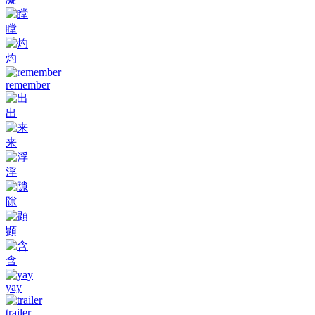
瞠
灼
remember
出
来
浮
隙
顕
含
yay
trailer