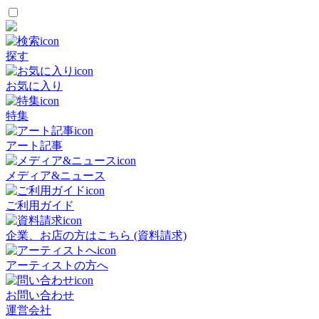
探す
お気に入り
特集
アート記事
メディア&ニュース
ご利用ガイド
企業、お店の方はこちら (資料請求)
アーティストの方へ
お問い合わせ
運営会社