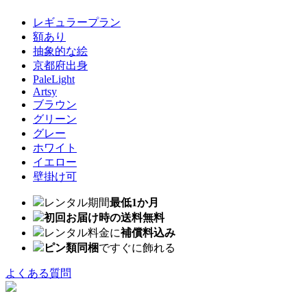
レギュラープラン
額あり
抽象的な絵
京都府出身
PaleLight
Artsy
ブラウン
グリーン
グレー
ホワイト
イエロー
壁掛け可
レンタル期間
最低1か月
初回お届け時の送料無料
レンタル料金に
補償料込み
ピン類同梱
ですぐに飾れる
よくある質問