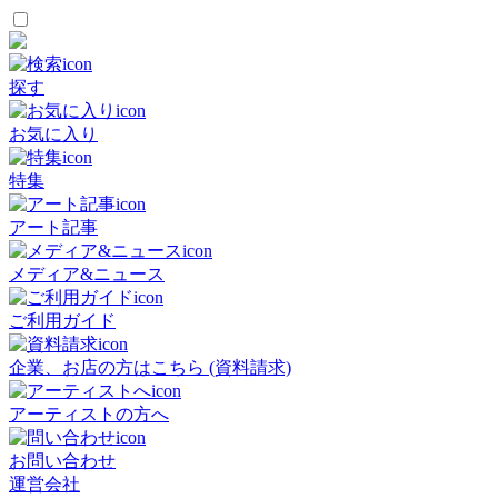
探す
お気に入り
特集
アート記事
メディア&ニュース
ご利用ガイド
企業、お店の方はこちら (資料請求)
アーティストの方へ
お問い合わせ
運営会社