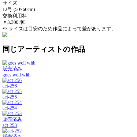
サイズ
12号
(50×60cm)
交換利用料
￥3,300 /回
※ サイズは目安のため作品によって差があります。
同じアーティストの作品
販売済み
goes well with
act-256
act-255
act-254
販売済み
act-253
販売済み