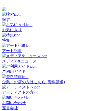
探す
お気に入り
特集
アート記事
メディア&ニュース
ご利用ガイド
企業、お店の方はこちら (資料請求)
アーティストの方へ
お問い合わせ
運営会社