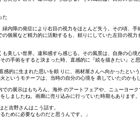
った
、緑内障の発症により右目の視力をほとんど失う。その頃、手
での個展など精力的に活動するも、頼りにしていた左目の視力
くも美しい世界。違和感すら感じる。その風景は、自身の心境
です。その手術をすると決まった時、直感的に『絵を描きたい』と
直感的に生まれた思いを頼 りに、画材屋さんへ向かったとい
花火というモチーフは、当時の自分の心境を 表していたのかも
内での展示はもちろん、海外 のアートフェアや、ニューヨーク
示をしましたね。画廊に売り込みに行っていた時期もあります
はと吉野さんはこう話す。
するために必要なものだと思うんです。」