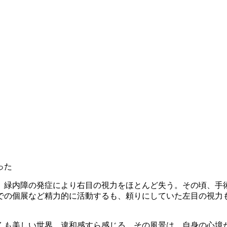
った
、緑内障の発症により右目の視力をほとんど失う。その頃、手
での個展など精力的に活動するも、頼りにしていた左目の視力
くも美しい世界。違和感すら感じる。その風景は、自身の心境