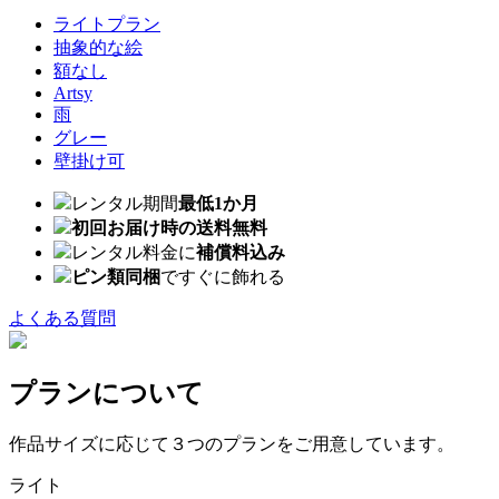
ライトプラン
抽象的な絵
額なし
Artsy
雨
グレー
壁掛け可
レンタル期間
最低1か月
初回お届け時の送料無料
レンタル料金に
補償料込み
ピン類同梱
ですぐに飾れる
よくある質問
プランについて
作品サイズに応じて３つのプランをご用意しています。
ライト