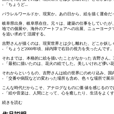
- 「ちょうど...
パラレルワールドか、現実か。あの日から、絵を描く運命だ
岐阜県出身、岐阜県在住。元々は、建築の仕事をしていたが
地での個展や、海外のアートフェアへの出展、ニューヨーク
を追い求めて 活躍する。
吉野さんが描くのは、現実世界とは少し離れた、どこか妖し
- 「ちょうど2000年頃、緑内障で右目の視力を失ったん
それまでは、本格的に絵を描いたことがなかった 吉野さん。
- 「最初に描いたのは、花火の絵でした。美しいけれど儚い
それからというもの、吉野さんは絵の世界にのめり込み、国
- 「交番や病院などの変わった場所も含め、色々な場所で展
こんな時代だからこそ、アナログなものに価 値を感じるので
- 「絵や音楽は、人間にとって、心を癒したり、生活をよく
続きを読む