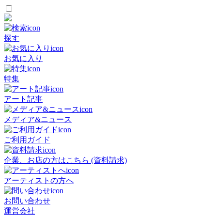
探す
お気に入り
特集
アート記事
メディア&ニュース
ご利用ガイド
企業、お店の方はこちら (資料請求)
アーティストの方へ
お問い合わせ
運営会社