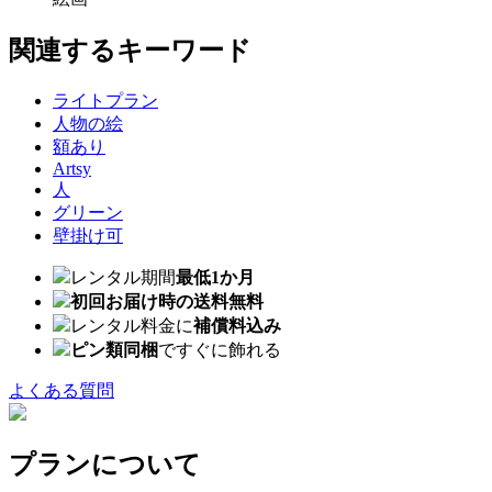
関連するキーワード
ライトプラン
人物の絵
額あり
Artsy
人
グリーン
壁掛け可
レンタル期間
最低1か月
初回お届け時の送料無料
レンタル料金に
補償料込み
ピン類同梱
ですぐに飾れる
よくある質問
プランについて