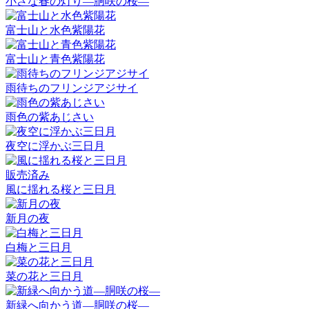
小さな春の灯り―胴咲の桜―
富士山と水色紫陽花
富士山と青色紫陽花
雨待ちのフリンジアジサイ
雨色の紫あじさい
夜空に浮かぶ三日月
販売済み
風に揺れる桜と三日月
新月の夜
白梅と三日月
菜の花と三日月
新緑へ向かう道―胴咲の桜―