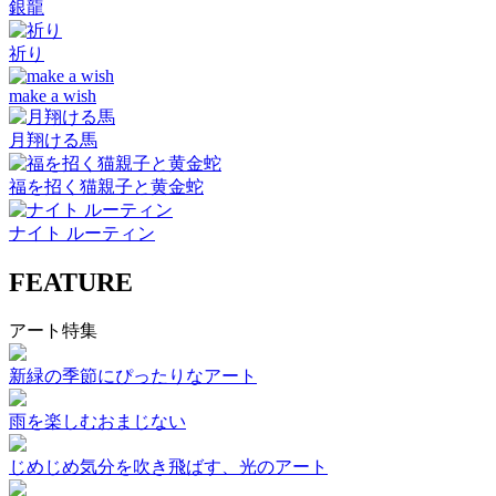
銀龍
祈り
make a wish
月翔ける馬
福を招く猫親子と黄金蛇
ナイト ルーティン
FEATURE
アート特集
新緑の季節にぴったりなアート
雨を楽しむおまじない
じめじめ気分を吹き飛ばす、光のアート