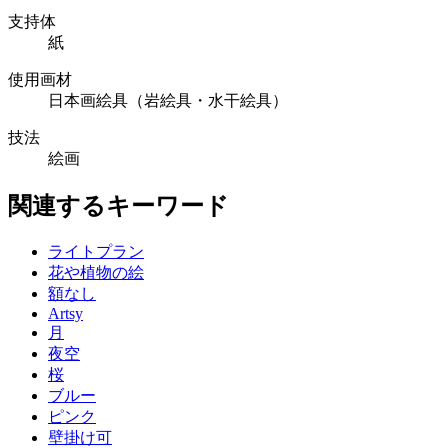
支持体
紙
使用画材
日本画絵具（岩絵具・水干絵具）
技法
絵画
関連するキーワード
ライトプラン
花や植物の絵
額なし
Artsy
月
夜空
桜
ブルー
ピンク
壁掛け可