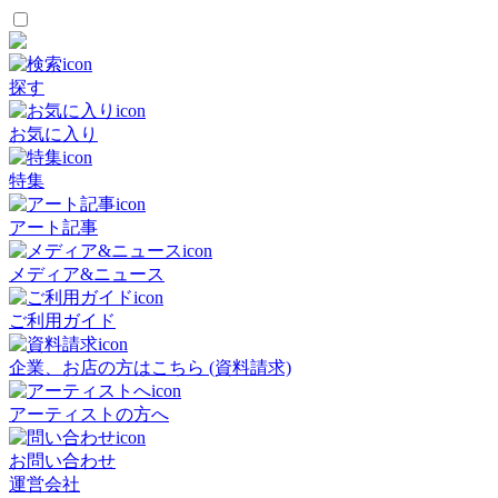
探す
お気に入り
特集
アート記事
メディア&ニュース
ご利用ガイド
企業、お店の方はこちら (資料請求)
アーティストの方へ
お問い合わせ
運営会社