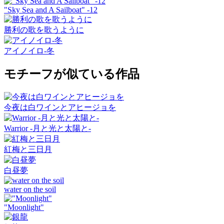
"Sky Sea and A Sailboat" -12
勝利の歌を歌うように
アイノイロ-冬
モチーフが似ている作品
今夜は白ワインとアヒージョを
Warrior -月と光と太陽と-
紅梅と三日月
白昼夢
water on the soil
"Moonlight"