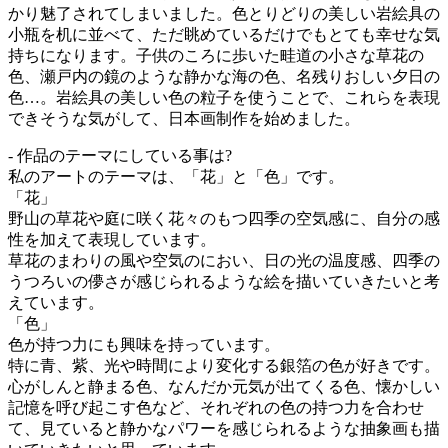
かり魅了されてしまいました。色とりどりの美しい岩絵具の
小瓶を机に並べて、ただ眺めているだけでもとても幸せな気
持ちになります。子供のころに歩いた畦道の小さな草花の
色、瀬戸内の鏡のような静かな海の色、名残りおしい夕日の
色…。岩絵具の美しい色の粒子を使うことで、これらを表現
できそうな気がして、日本画制作を始めました。
- 作品のテーマにしている事は?
私のアートのテーマは、「花」と「色」です。
「花」
野山の草花や庭に咲く花々のもつ四季の空気感に、自分の感
性を加えて表現しています。
草花のまわりの風や空気のにおい、日の光の温度感、四季の
うつろいの儚さが感じられるような絵を描いていきたいと考
えています。
「色」
色が持つ力にも興味を持っています。
特に青、紫、光や時間により変化する銀箔の色が好きです。
心がしんと静まる色、なんだか元気が出てくる色、懐かしい
記憶を呼び起こす色など、それぞれの色の持つ力を合わせ
て、見ていると静かなパワーを感じられるような抽象画も描