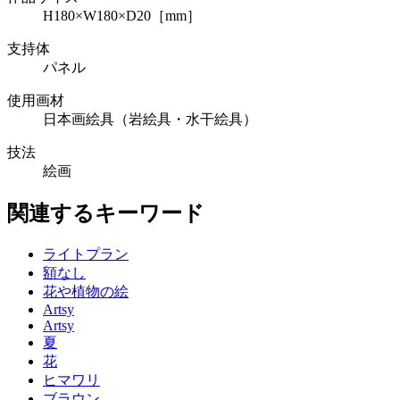
H180×W180×D20［mm］
支持体
パネル
使用画材
日本画絵具（岩絵具・水干絵具）
技法
絵画
関連するキーワード
ライトプラン
額なし
花や植物の絵
Artsy
Artsy
夏
花
ヒマワリ
ブラウン