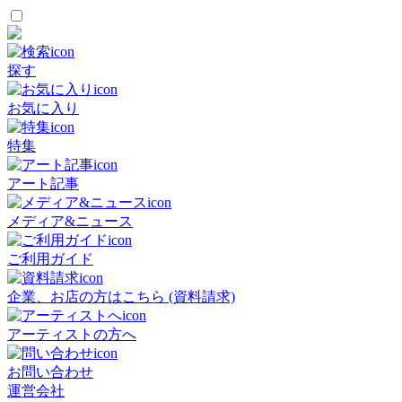
探す
お気に入り
特集
アート記事
メディア&ニュース
ご利用ガイド
企業、お店の方はこちら (資料請求)
アーティストの方へ
お問い合わせ
運営会社