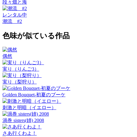
段々畑と海
レンタル中
潮流 #2
色味が似ている作品
偶然
実り（りんご3）
実り（梨狩り）
Golden Bouquet-初夏のブーケ
刺激と明暗（イエロー）
渦巻 sisters(姉) 2008
さあ行くわよ！