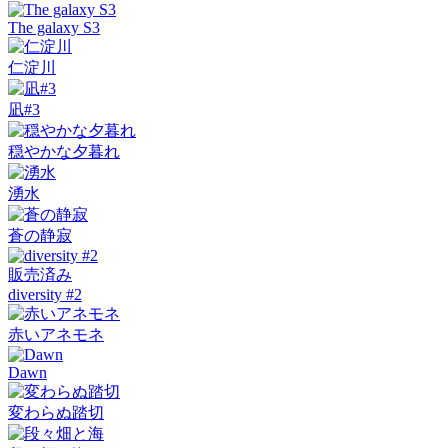
The galaxy S3
仁淀川
凪#3
穏やかな夕暮れ
湧水
蒼の静寂
販売済み
diversity #2
赤いアネモネ
Dawn
変わらぬ踏切