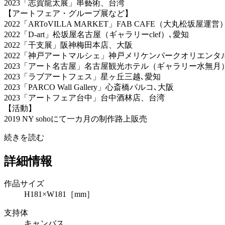
2023「志賀龍太展」串藝術、台湾
【アートフェア・グループ展など】
2022「ARToVILLA MARKET」FAB CAFE（大丸松坂屋運営
2022「D-art」松坂屋名古屋（ギャラリーclef）､愛知
2022「干支展」阪神梅田本店、大阪
2022「神戸アートマルシェ」神戸メリケンパークオリエンタル
2023「アート名古屋」名古屋観光ホテル（ギャラリー水無月
2023「ラブアートフェス」星ヶ丘三越､愛知
2023「PARCO Wall Gallery」心斎橋パルコ､大阪
2023「アートフェア台中」台中酒林店、台湾
【活動】
2019 NY sohoにて一カ月の制作路上販売
続きを読む
詳細情報
作品サイズ
H181×W181［mm］
支持体
キャンバス