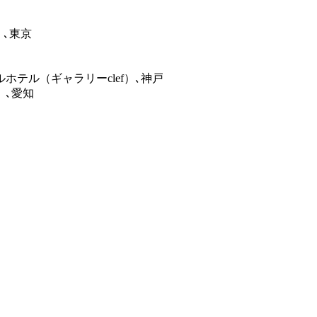
）､東京
ホテル（ギャラリーclef）､神戸
）､愛知