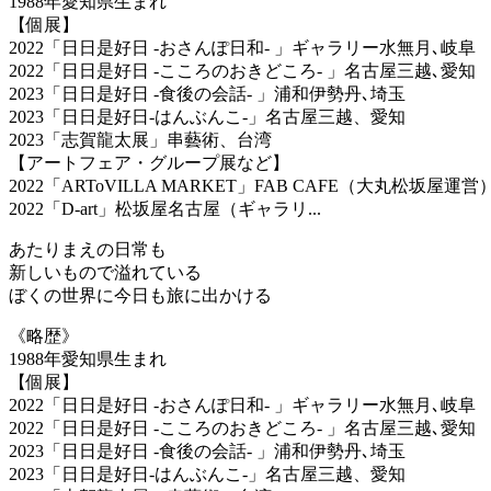
1988年愛知県生まれ
【個展】
2022「日日是好日 -おさんぽ日和- 」ギャラリー水無月､岐阜
2022「日日是好日 -こころのおきどころ- 」名古屋三越､愛知
2023「日日是好日 -食後の会話- 」浦和伊勢丹､埼玉
2023「日日是好日-はんぶんこ-」名古屋三越、愛知
2023「志賀龍太展」串藝術、台湾
【アートフェア・グループ展など】
2022「ARToVILLA MARKET」FAB CAFE（大丸松坂屋運営
2022「D-art」松坂屋名古屋（ギャラリ...
あたりまえの日常も
新しいもので溢れている
ぼくの世界に今日も旅に出かける
《略歴》
1988年愛知県生まれ
【個展】
2022「日日是好日 -おさんぽ日和- 」ギャラリー水無月､岐阜
2022「日日是好日 -こころのおきどころ- 」名古屋三越､愛知
2023「日日是好日 -食後の会話- 」浦和伊勢丹､埼玉
2023「日日是好日-はんぶんこ-」名古屋三越、愛知