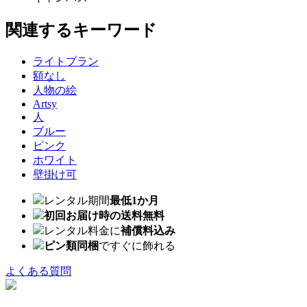
関連するキーワード
ライトプラン
額なし
人物の絵
Artsy
人
ブルー
ピンク
ホワイト
壁掛け可
レンタル期間
最低1か月
初回お届け時の送料無料
レンタル料金に
補償料込み
ピン類同梱
ですぐに飾れる
よくある質問