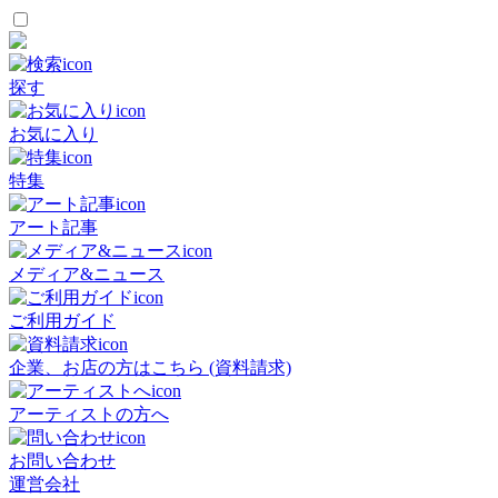
探す
お気に入り
特集
アート記事
メディア&ニュース
ご利用ガイド
企業、お店の方はこちら (資料請求)
アーティストの方へ
お問い合わせ
運営会社