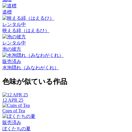
道標
レンタル中
映える緋（はえるひ）
レンタル中
泡の彼方
販売済み
水泡隠れ（みなわがくれ）
色味が似ている作品
12 APR 25
Cups of Tea
販売済み
ぼくたちの夏