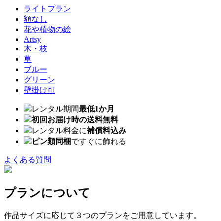
ライトプラン
額なし
花や植物の絵
Artsy
木・枝
草
ブルー
グリーン
壁掛け可
レンタル期間
最低1か月
初回お届け時の送料無料
レンタル料金に
補償料込み
ピン類同梱
ですぐに飾れる
よくある質問
プランについて
作品サイズに応じて３つのプランをご用意しています。