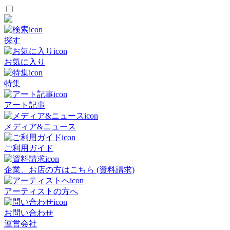
探す
お気に入り
特集
アート記事
メディア&ニュース
ご利用ガイド
企業、お店の方はこちら (資料請求)
アーティストの方へ
お問い合わせ
運営会社