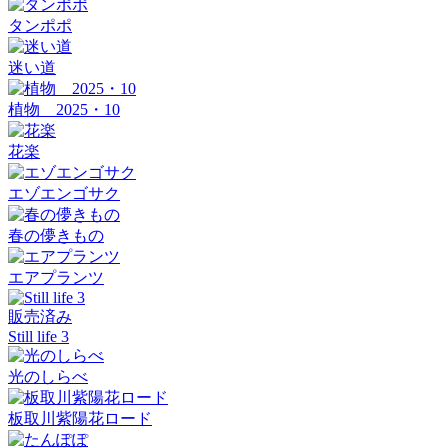
タンポポ
迷い道
植物 2025・10
花楽
エゾエンゴサク
春の儚きもの
エアプランツ
販売済み
Still life 3
光のしらべ
板取川紫陽花ロード