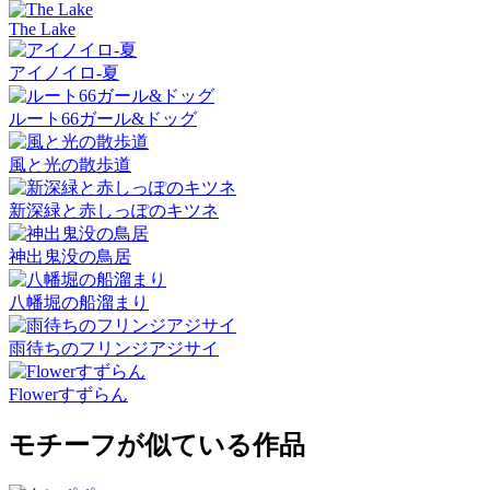
The Lake
アイノイロ-夏
ルート66ガール&ドッグ
風と光の散歩道
新深緑と赤しっぽのキツネ
神出鬼没の鳥居
八幡堀の船溜まり
雨待ちのフリンジアジサイ
Flowerすずらん
モチーフが似ている作品