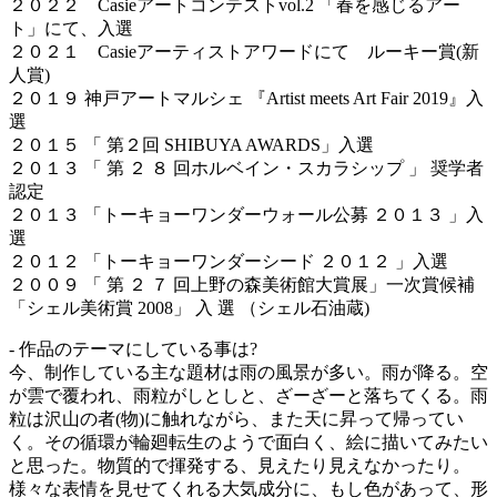
２０２２ Casieアートコンテストvol.2 「春を感じるアー
ト」にて、入選
２０２１ Casieアーティストアワードにて ルーキー賞(新
人賞)
２０１９ 神戸アートマルシェ 『Artist meets Art Fair 2019』入
選
２０１５ 「 第２回 SHIBUYA AWARDS」入選
２０１３ 「 第 ２ ８ 回ホルベイン・スカラシップ 」 奨学者
認定
２０１３ 「トーキョーワンダーウォール公募 ２０１３ 」入
選
２０１２ 「トーキョーワンダーシード ２０１２ 」入選
２００９ 「 第 ２ ７ 回上野の森美術館大賞展」一次賞候補
「シェル美術賞 2008」 入 選 （シェル石油蔵)
- 作品のテーマにしている事は?
今、制作している主な題材は雨の風景が多い。雨が降る。空
が雲で覆われ、雨粒がしとしと、ざーざーと落ちてくる。雨
粒は沢山の者(物)に触れながら、また天に昇って帰ってい
く。その循環が輪廻転生のようで面白く、絵に描いてみたい
と思った。物質的で揮発する、見えたり見えなかったり。
様々な表情を見せてくれる大気成分に、もし色があって、形