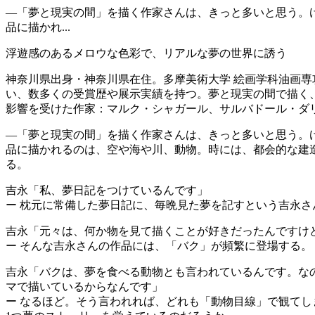
―「夢と現実の間」を描く作家さんは、きっと多いと思う。
品に描かれ...
浮遊感のあるメロウな色彩で、リアルな夢の世界に誘う
神奈川県出身・神奈川県在住。多摩美術大学 絵画学科油画
い、数多くの受賞歴や展示実績を持つ。夢と現実の間で描く
影響を受けた作家：マルク・シャガール、サルバドール・ダ
―「夢と現実の間」を描く作家さんは、きっと多いと思う。
品に描かれるのは、空や海や川、動物。時には、都会的な建
る。
吉永「私、夢日記をつけているんです」
ー 枕元に常備した夢日記に、毎晩見た夢を記すという吉永
吉永「元々は、何か物を見て描くことが好きだったんですけ
ー そんな吉永さんの作品には、「バク」が頻繁に登場する。
吉永「バクは、夢を食べる動物とも言われているんです。なので
マで描いているからなんです」
ー なるほど。そう言われれば、どれも「動物目線」で観て