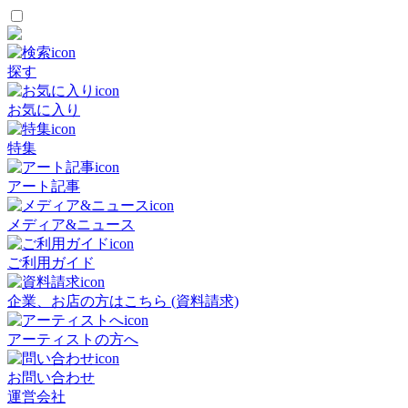
探す
お気に入り
特集
アート記事
メディア&ニュース
ご利用ガイド
企業、お店の方はこちら (資料請求)
アーティストの方へ
お問い合わせ
運営会社