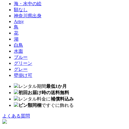
海・水中の絵
額なし
神奈川県出身
Artsy
鳥
花
湖
白鳥
水面
ブルー
グリーン
グレー
壁掛け可
レンタル期間
最低1か月
初回お届け時の送料無料
レンタル料金に
補償料込み
ピン類同梱
ですぐに飾れる
よくある質問