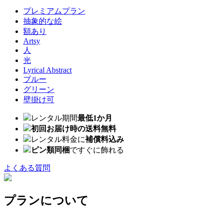
プレミアムプラン
抽象的な絵
額あり
Artsy
人
光
Lyrical Abstract
ブルー
グリーン
壁掛け可
レンタル期間
最低1か月
初回お届け時の送料無料
レンタル料金に
補償料込み
ピン類同梱
ですぐに飾れる
よくある質問
プランについて