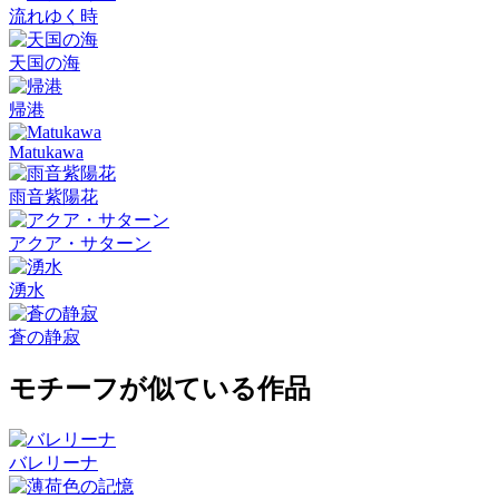
流れゆく時
天国の海
帰港
Matukawa
雨音紫陽花
アクア・サターン
湧水
蒼の静寂
モチーフが似ている作品
バレリーナ