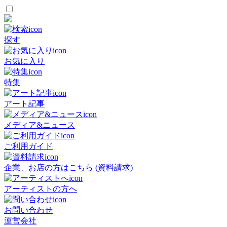
探す
お気に入り
特集
アート記事
メディア&ニュース
ご利用ガイド
企業、お店の方はこちら (資料請求)
アーティストの方へ
お問い合わせ
運営会社