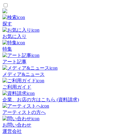
探す
お気に入り
特集
アート記事
メディア&ニュース
ご利用ガイド
企業、お店の方はこちら (資料請求)
アーティストの方へ
お問い合わせ
運営会社