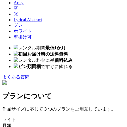
Artsy
空
光
Lyrical Abstract
グレー
ホワイト
壁掛け可
レンタル期間
最低1か月
初回お届け時の送料無料
レンタル料金に
補償料込み
ピン類同梱
ですぐに飾れる
よくある質問
プランについて
作品サイズに応じて３つのプランをご用意しています。
ライト
月額