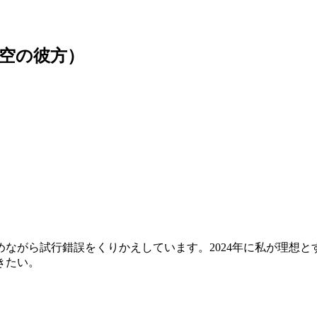
地平線は空の彼方）
行錯誤をくりかえしています。2024年に私が理想とする絵画世界を
きたい。