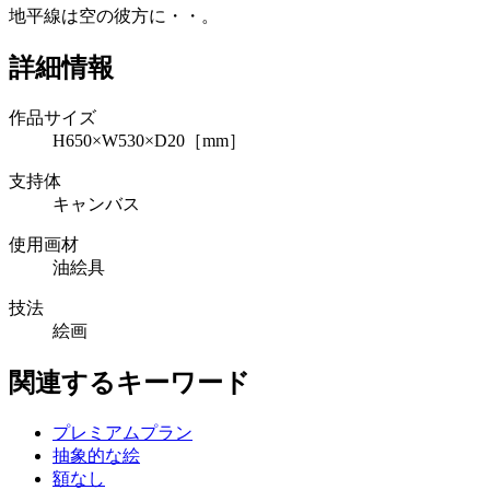
地平線は空の彼方に・・。
詳細情報
作品サイズ
H650×W530×D20［mm］
支持体
キャンバス
使用画材
油絵具
技法
絵画
関連するキーワード
プレミアムプラン
抽象的な絵
額なし