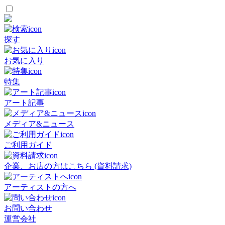
探す
お気に入り
特集
アート記事
メディア&ニュース
ご利用ガイド
企業、お店の方はこちら (資料請求)
アーティストの方へ
お問い合わせ
運営会社