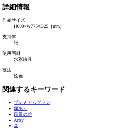
詳細情報
作品サイズ
H600×W775×D25［mm］
支持体
紙
使用画材
水彩絵具
技法
絵画
関連するキーワード
プレミアムプラン
額あり
風景の絵
Artsy
森