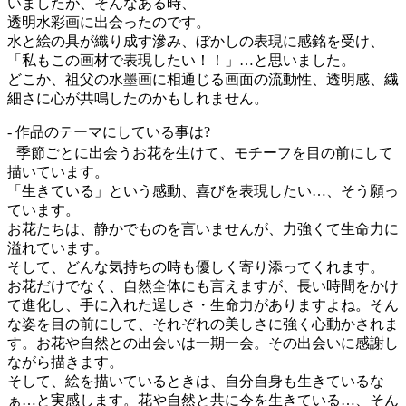
いましたが、そんなある時、
透明水彩画に出会ったのです。
水と絵の具が織り成す滲み、ぼかしの表現に感銘を受け、
「私もこの画材で表現したい！！」…と思いました。
どこか、祖父の水墨画に相通じる画面の流動性、透明感、繊
細さに心が共鳴したのかもしれません。
- 作品のテーマにしている事は?
季節ごとに出会うお花を生けて、モチーフを目の前にして
描いています。
「生きている」という感動、喜びを表現したい…、そう願っ
ています。
お花たちは、静かでものを言いませんが、力強くて生命力に
溢れています。
そして、どんな気持ちの時も優しく寄り添ってくれます。
お花だけでなく、自然全体にも言えますが、長い時間をかけ
て進化し、手に入れた逞しさ・生命力がありますよね。そん
な姿を目の前にして、それぞれの美しさに強く心動かされま
す。お花や自然との出会いは一期一会。その出会いに感謝し
ながら描きます。
そして、絵を描いているときは、自分自身も生きているな
ぁ…と実感します。花や自然と共に今を生きている…、そん