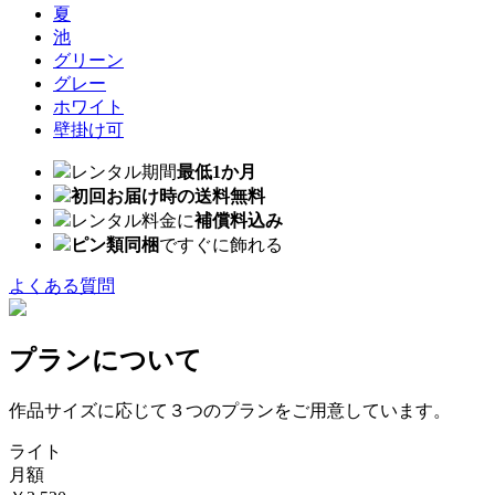
夏
池
グリーン
グレー
ホワイト
壁掛け可
レンタル期間
最低1か月
初回お届け時の送料無料
レンタル料金に
補償料込み
ピン類同梱
ですぐに飾れる
よくある質問
プランについて
作品サイズに応じて３つのプランをご用意しています。
ライト
月額