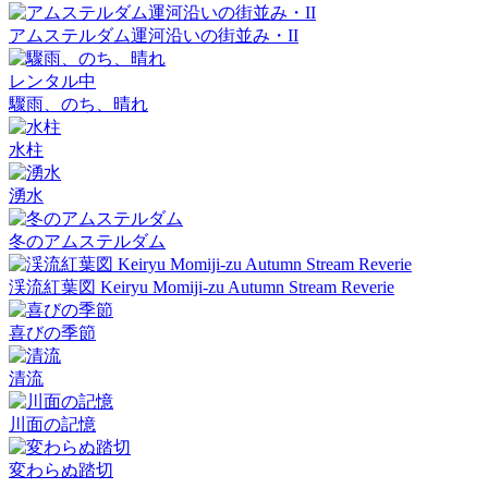
アムステルダム運河沿いの街並み・II
レンタル中
驟雨、のち、晴れ
水柱
湧水
冬のアムステルダム
渓流紅葉図 Keiryu Momiji-zu Autumn Stream Reverie
喜びの季節
清流
川面の記憶
変わらぬ踏切