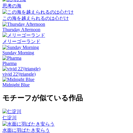
思考の海
この海を越えられるのは心だけ
Thursday Afternoon
メリーゴーランド
Sunday Morning
Pharma
vivid 22'(triangle)
Midnight Blue
モチーフが似ている作品
仁淀川
水面に羽ばたき安らう