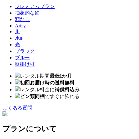
プレミアムプラン
抽象的な絵
額なし
Artsy
川
水面
光
ブラック
ブルー
壁掛け可
レンタル期間
最低1か月
初回お届け時の送料無料
レンタル料金に
補償料込み
ピン類同梱
ですぐに飾れる
よくある質問
プランについて