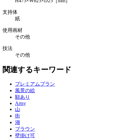
H475×W625×D25［mm］
支持体
紙
使用画材
その他
技法
その他
関連するキーワード
プレミアムプラン
風景の絵
額あり
Artsy
山
街
湖
ブラウン
壁掛け可