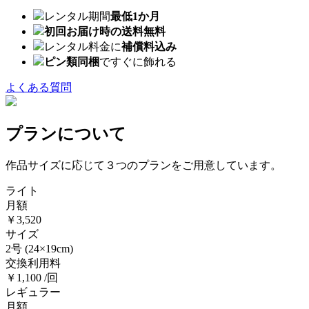
レンタル期間
最低1か月
初回お届け時の送料無料
レンタル料金に
補償料込み
ピン類同梱
ですぐに飾れる
よくある質問
プランについて
作品サイズに応じて３つのプランをご用意しています。
ライト
月額
￥3,520
サイズ
2号
(24×19cm)
交換利用料
￥1,100 /回
レギュラー
月額