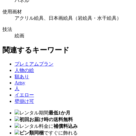
パネル
使用画材
アクリル絵具、日本画絵具（岩絵具・水干絵具）
技法
絵画
関連するキーワード
プレミアムプラン
人物の絵
額あり
Artsy
人
イエロー
壁掛け可
レンタル期間
最低1か月
初回お届け時の送料無料
レンタル料金に
補償料込み
ピン類同梱
ですぐに飾れる