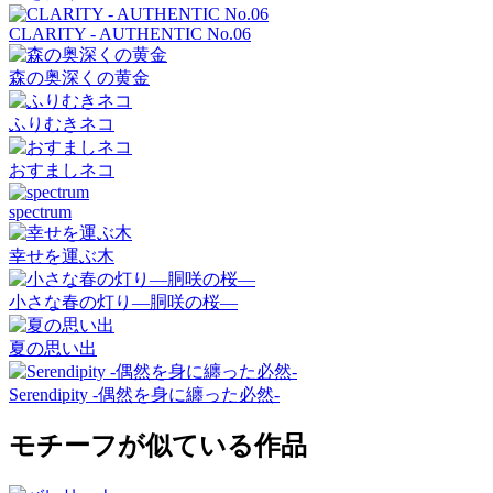
CLARITY - AUTHENTIC No.06
森の奥深くの黄金
ふりむきネコ
おすましネコ
spectrum
幸せを運ぶ木
小さな春の灯り―胴咲の桜―
夏の思い出
Serendipity -偶然を身に纏った必然-
モチーフが似ている作品