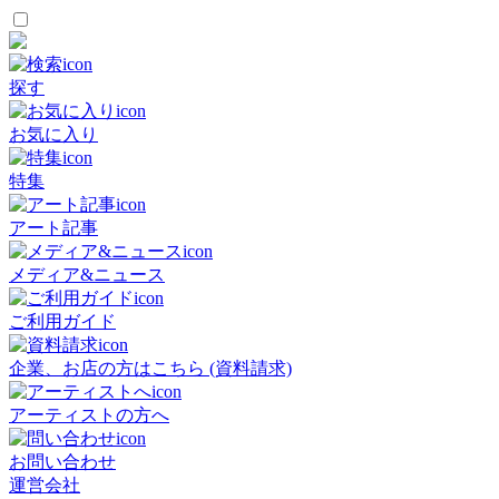
探す
お気に入り
特集
アート記事
メディア&ニュース
ご利用ガイド
企業、お店の方はこちら (資料請求)
アーティストの方へ
お問い合わせ
運営会社