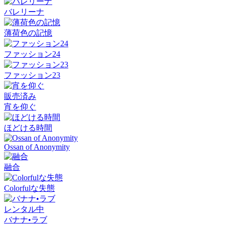
バレリーナ
薄荷色の記憶
ファッション24
ファッション23
販売済み
宵を仰ぐ
ほどける時間
Ossan of Anonymity
融合
Colorfulな失態
レンタル中
バナナ•ラブ