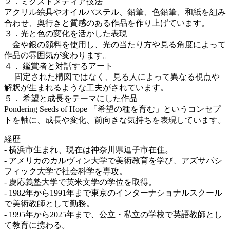
２．ミクストメディア技法
アクリル絵具やオイルパステル、鉛筆、色鉛筆、和紙を組み
合わせ、奥行きと質感のある作品を作り上げています。
３．光と色の変化を活かした表現
金や銀の顔料を使用し、光の当たり方や見る角度によって
作品の雰囲気が変わります。
４． 鑑賞者と対話するアート
固定された構図ではなく、見る人によって異なる視点や
解釈が生まれるような工夫がされています。
５． 希望と成長をテーマにした作品
Pondering Seeds of Hope 「希望の種を育む」というコンセプ
トを軸に、成長や変化、前向きな気持ちを表現しています。
経歴
- 横浜市生まれ、現在は神奈川県逗子市在住。
- アメリカのカルヴィン大学で美術教育を学び、アズサパシ
フィック大学で社会科学を専攻。
- 慶応義塾大学で英米文学の学位を取得。
- 1982年から1991年まで東京のインターナショナルスクール
で美術教師として勤務。
- 1995年から2025年まで、公立・私立の学校で英語教師とし
て教育に携わる。