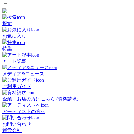
探す
お気に入り
特集
アート記事
メディア&ニュース
ご利用ガイド
企業、お店の方はこちら (資料請求)
アーティストの方へ
お問い合わせ
運営会社