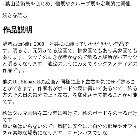
- 葉山芸術祭をはじめ、個展やグループ展を定期的に開催。
続きを読む
作品説明
渦巻sister(姉）2008 と共にに飾っていただきたい作品で
す。明るく、元気がでる絵画で、抽象画でもあり具象画でも
あります。タッチの動きが豊かなので飾ると場所がパアッツ
と明るくなります。油絵のようにみえてミックスメディアの
作品です。
他のUla Shibazakiの絵画と同様に上下左右を気にせず飾るこ
とができます。作家名がボードの裏に書いてあるので、飾る
方のその日の気分で上下左右、を変化させて飾ることが可能
です。
絵はダルマ画鋲を二つ壁に着けて、絵のボードをのせるだけ
です。
重い額はいらないので、気軽に安全にご自分の部屋やオフィ
スが素敵な場所になります。キャンバスではな...