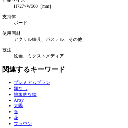
作品サイズ
H727×W500［mm］
支持体
ボード
使用画材
アクリル絵具、パステル、その他
技法
絵画、ミクストメディア
関連するキーワード
プレミアムプラン
額なし
抽象的な絵
Artsy
太陽
春
花
ブラウン