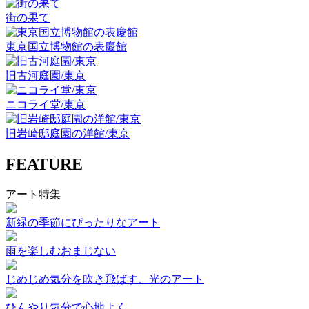
街の果て
東京国立博物館の表慶館
旧古河庭園/東京
ニコライ堂/東京
旧岩崎邸庭園の洋館/東京
FEATURE
アート特集
新緑の季節にぴったりなアート
雨を楽しむおまじない
じめじめ気分を吹き飛ばす、光のアート
ひんやり気分で心地よく