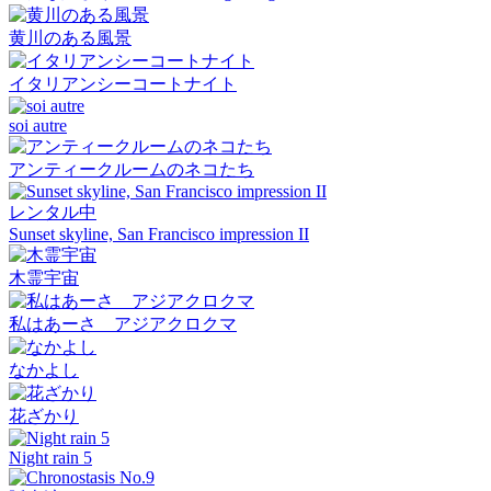
黄川のある風景
イタリアンシーコートナイト
soi autre
アンティークルームのネコたち
レンタル中
Sunset skyline, San Francisco impression II
木霊宇宙
私はあーさ アジアクロクマ
なかよし
花ざかり
Night rain 5