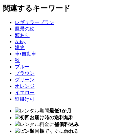
関連するキーワード
レギュラープラン
風景の絵
額あり
Artsy
建物
車•自動車
秋
ブルー
ブラウン
グリーン
オレンジ
イエロー
壁掛け可
レンタル期間
最低1か月
初回お届け時の送料無料
レンタル料金に
補償料込み
ピン類同梱
ですぐに飾れる