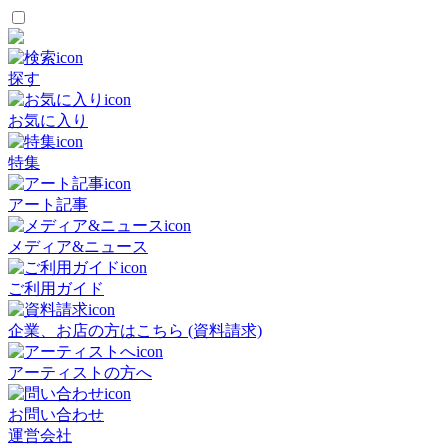
探す
お気に入り
特集
アート記事
メディア&ニュース
ご利用ガイド
企業、お店の方はこちら (資料請求)
アーティストの方へ
お問い合わせ
運営会社