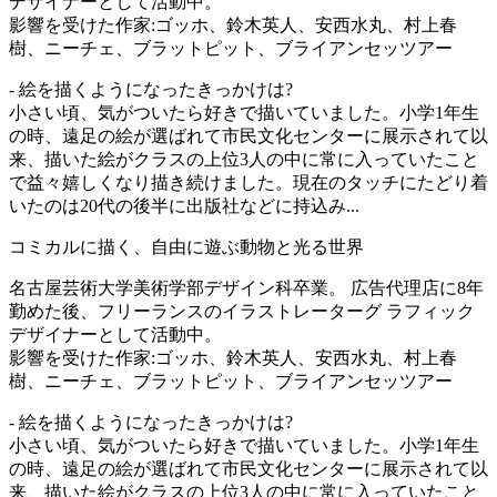
デザイナーとして活動中。
影響を受けた作家:ゴッホ、鈴木英人、安西水丸、村上春
樹、ニーチェ、ブラットピット、ブライアンセッツアー
- 絵を描くようになったきっかけは?
小さい頃、気がついたら好きで描いていました。小学1年生
の時、遠足の絵が選ばれて市民文化センターに展示されて以
来、描いた絵がクラスの上位3人の中に常に入っていたこと
で益々嬉しくなり描き続けました。現在のタッチにたどり着
いたのは20代の後半に出版社などに持込み...
コミカルに描く、自由に遊ぶ動物と光る世界
名古屋芸術大学美術学部デザイン科卒業。 広告代理店に8年
勤めた後、フリーランスのイラストレーターグ ラフィック
デザイナーとして活動中。
影響を受けた作家:ゴッホ、鈴木英人、安西水丸、村上春
樹、ニーチェ、ブラットピット、ブライアンセッツアー
- 絵を描くようになったきっかけは?
小さい頃、気がついたら好きで描いていました。小学1年生
の時、遠足の絵が選ばれて市民文化センターに展示されて以
来、描いた絵がクラスの上位3人の中に常に入っていたこと