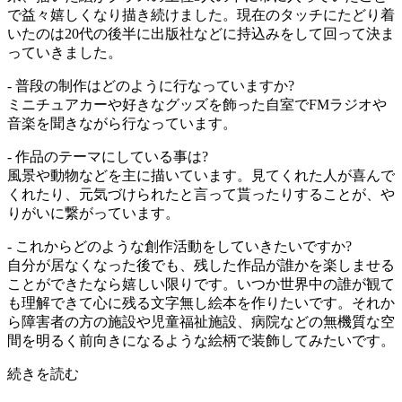
で益々嬉しくなり描き続けました。現在のタッチにたどり着
いたのは20代の後半に出版社などに持込みをして回って決ま
っていきました。
- 普段の制作はどのように行なっていますか?
ミニチュアカーや好きなグッズを飾った自室でFMラジオや
音楽を聞きながら行なっています。
- 作品のテーマにしている事は?
風景や動物などを主に描いています。見てくれた人が喜んで
くれたり、元気づけられたと言って貰ったりすることが、や
りがいに繋がっています。
- これからどのような創作活動をしていきたいですか?
自分が居なくなった後でも、残した作品が誰かを楽しませる
ことができたなら嬉しい限りです。いつか世界中の誰が観て
も理解できて心に残る文字無し絵本を作りたいです。それか
ら障害者の方の施設や児童福祉施設、病院などの無機質な空
間を明るく前向きになるような絵柄で装飾してみたいです。
続きを読む