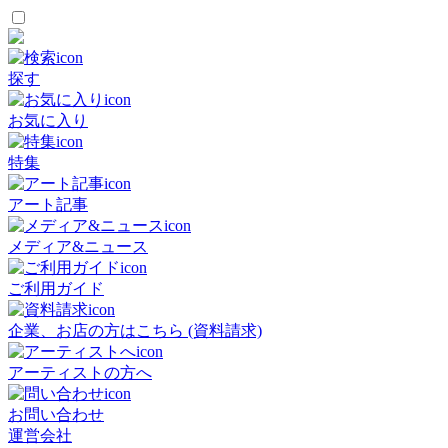
探す
お気に入り
特集
アート記事
メディア&ニュース
ご利用ガイド
企業、お店の方はこちら (資料請求)
アーティストの方へ
お問い合わせ
運営会社