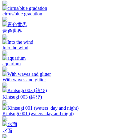
cirrus/blue gradation
青色世界
Into the wind
aquarium
With waves and glitter
Kintsugi 003 (結び)
Kintsugi 001 (waters_day and night)
水面