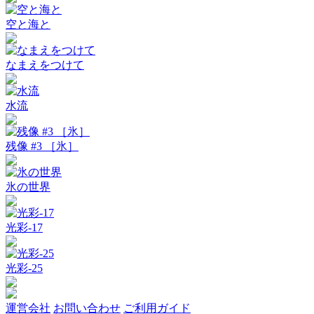
空と海と
なまえをつけて
水流
残像 #3 ［氷］
氷の世界
光彩-17
光彩-25
運営会社
お問い合わせ
ご利用ガイド