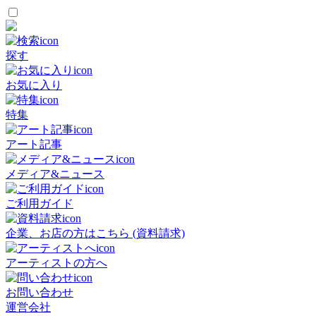
探す
お気に入り
特集
アート記事
メディア&ニュース
ご利用ガイド
企業、お店の方はこちら (資料請求)
アーティストの方へ
お問い合わせ
運営会社