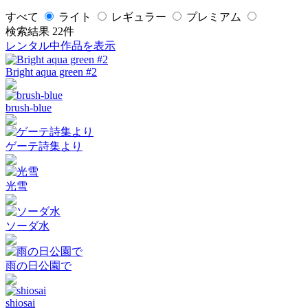
すべて
ライト
レギュラー
プレミアム
検索結果
22
件
レンタル中作品を表示
Bright aqua green #2
brush-blue
ゲーテ詩集より
光雪
ソーダ水
雨の日公園で
shiosai