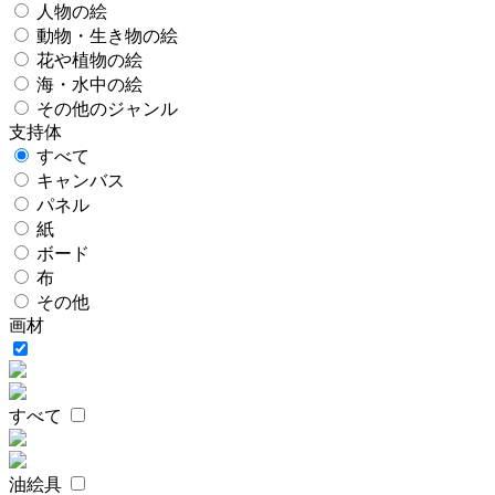
人物の絵
動物・生き物の絵
花や植物の絵
海・水中の絵
その他のジャンル
支持体
すべて
キャンバス
パネル
紙
ボード
布
その他
画材
すべて
油絵具