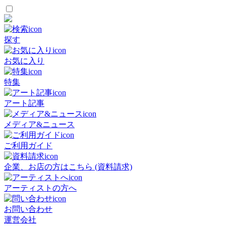
探す
お気に入り
特集
アート記事
メディア&ニュース
ご利用ガイド
企業、お店の方はこちら (資料請求)
アーティストの方へ
お問い合わせ
運営会社