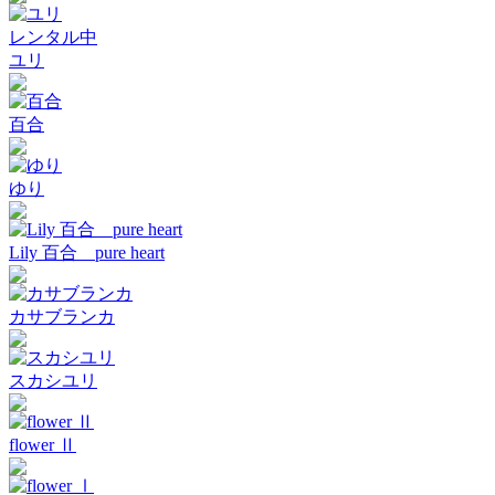
レンタル中
ユリ
百合
ゆり
Lily 百合 pure heart
カサブランカ
スカシユリ
flower Ⅱ