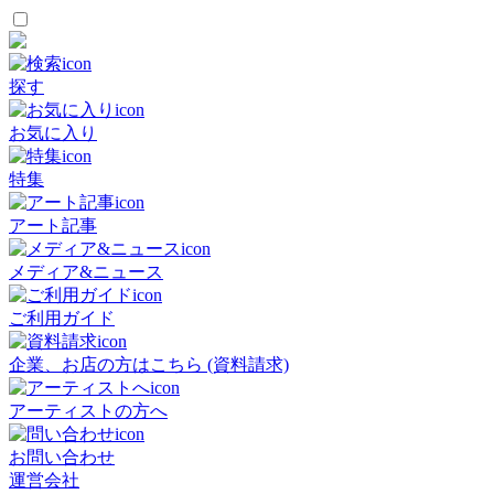
探す
お気に入り
特集
アート記事
メディア&ニュース
ご利用ガイド
企業、お店の方はこちら (資料請求)
アーティストの方へ
お問い合わせ
運営会社