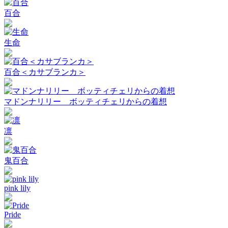
百合
生命
百合＜カサブランカ＞
マドンナリリー ボッティチェリからの着想
凛
鬼百合
pink lily
Pride