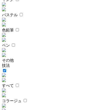
パステル
色鉛筆
ペン
その他
技法
すべて
コラージュ