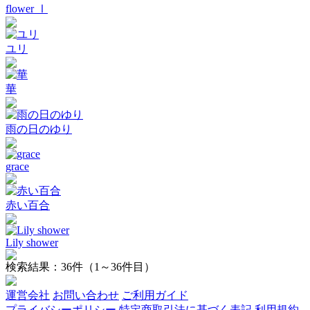
flower Ⅰ
ユリ
華
雨の日のゆり
grace
赤い百合
Lily shower
検索結果：
36
件（1～36件目）
運営会社
お問い合わせ
ご利用ガイド
プライバシーポリシー
特定商取引法に基づく表記
利用規約