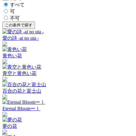
すべて
可
不可
愛の詩 -ai no uta -
黄色い花
青空と黄色い花
百合の花と富士山
Eternal BloomーⅠ
夢の花