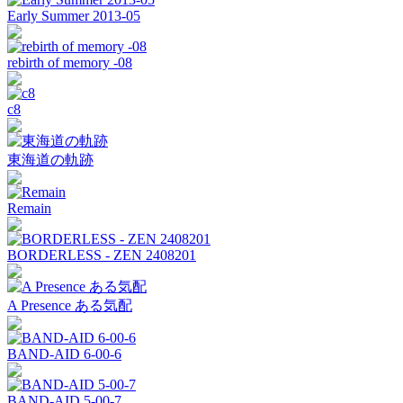
Early Summer 2013-05
rebirth of memory -08
c8
東海道の軌跡
Remain
BORDERLESS - ZEN 2408201
A Presence ある気配
BAND-AID 6-00-6
BAND-AID 5-00-7