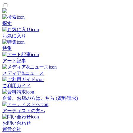
探す
お気に入り
特集
アート記事
メディア&ニュース
ご利用ガイド
企業、お店の方はこちら (資料請求)
アーティストの方へ
お問い合わせ
運営会社