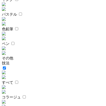
パステル
色鉛筆
ペン
その他
技法
すべて
コラージュ