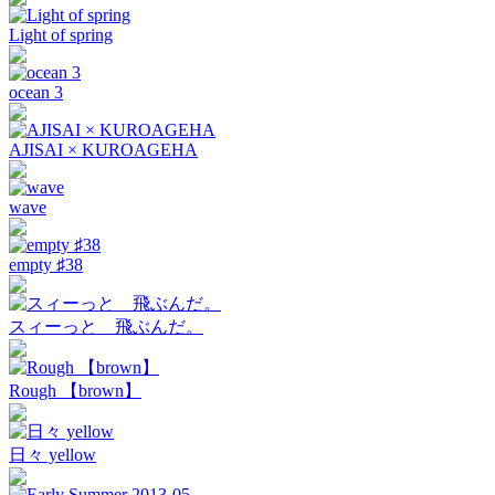
Light of spring
ocean 3
AJISAI × KUROAGEHA
wave
empty ♯38
スィーっと 飛ぶんだ。
Rough 【brown】
日々 yellow