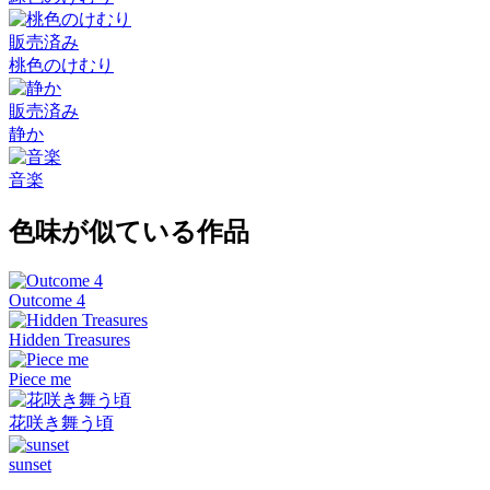
販売済み
桃色のけむり
販売済み
静か
音楽
色味が似ている作品
Outcome 4
Hidden Treasures
Piece me
花咲き舞う頃
sunset