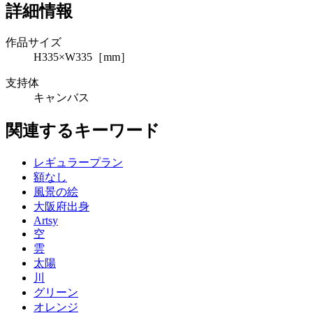
詳細情報
作品サイズ
H335×W335［mm］
支持体
キャンバス
関連するキーワード
レギュラープラン
額なし
風景の絵
大阪府出身
Artsy
空
雲
太陽
川
グリーン
オレンジ