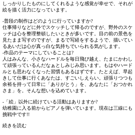
しっかりしたものにしてくれるような感覚が幸せで、それが
絵を描く活力になっています。
‐普段の制作はどのように行っていますか?
仕事帰りなどに外でスケッチして帰るのですが、野外のスケ
ッチは心を整理整頓したいときが多いです。目の前の景色を
見たまま写すのですが、まるで写経をするようで、描いてい
るあいだは心が真っ白な気持ちでいられる気がします。
‐作品のテーマにしていることは?
人はみんな、小さなハードルを毎日飛び越え、たまにかわし
て頑張っているんだなぁとしみじみ思います。もはやハード
ルとも思わなくなった習慣もあるはずです。たとえば、早起
きして仕事に行くあなたは、すごいしえらい。頑張りつつも
余裕を持って日常に「ありがとう」を、あなたに「おつかれ
さま」を。そんな想いを込めています。
‐「絵」以外に続けている活動はありますか?
幼稚園に入る前からピアノを弾いています。現在は三線にも
挑戦中です!!
続きを読む