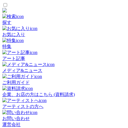
探す
お気に入り
特集
アート記事
メディア&ニュース
ご利用ガイド
企業、お店の方はこちら (資料請求)
アーティストの方へ
お問い合わせ
運営会社