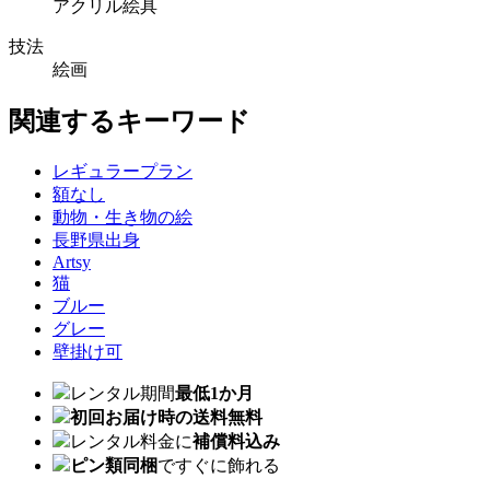
アクリル絵具
技法
絵画
関連するキーワード
レギュラープラン
額なし
動物・生き物の絵
長野県出身
Artsy
猫
ブルー
グレー
壁掛け可
レンタル期間
最低1か月
初回お届け時の送料無料
レンタル料金に
補償料込み
ピン類同梱
ですぐに飾れる