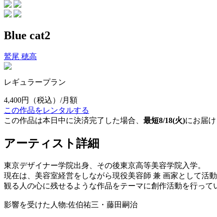
Blue cat2
鷲尾 穂高
レギュラープラン
4,400円
（税込）/月額
この作品をレンタルする
この作品は本日中に決済完了した場合、
最短8/18(火)
にお届け
アーティスト詳細
東京デザイナー学院出身、その後東京高等美容学院入学。
現在は、美容室経営をしながら現役美容師 兼 画家として活
観る人の心に残せるような作品をテーマに創作活動を行って
影響を受けた人物:佐伯祐三・藤田嗣治