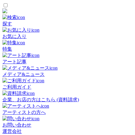
探す
お気に入り
特集
アート記事
メディア&ニュース
ご利用ガイド
企業、お店の方はこちら (資料請求)
アーティストの方へ
お問い合わせ
運営会社