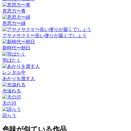
意思力〜青
意思力〜緑
アヤメサクⅡ〜良い便りが届くでしょう
新時代〜朝日
羽ばたく
レンタル中
あかりを渡す人
光溢れる
天の川
語らう
色味が似ている作品