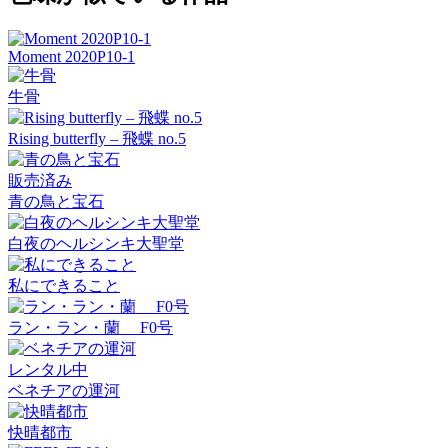
Moment 2020P10-1
牛骨
Rising butterfly – 飛蝶 no.5
販売済み
青の鳥と宝石
白夜のヘルシンキ大聖堂
私にできること
ラン・ラン・蘭 F0号
レンタル中
ベネチアの運河
快晴都市