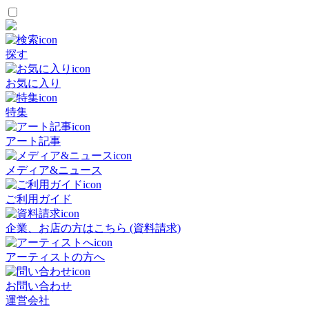
探す
お気に入り
特集
アート記事
メディア&ニュース
ご利用ガイド
企業、お店の方はこちら (資料請求)
アーティストの方へ
お問い合わせ
運営会社