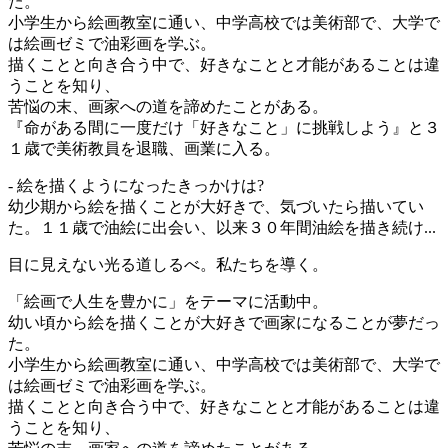
た。
小学生から絵画教室に通い、中学高校では美術部で、大学で
は絵画ゼミで油彩画を学ぶ。
描くことと向き合う中で、好きなことと才能があることは違
うことを知り、
苦悩の末、画家への道を諦めたことがある。
『命がある間に一度だけ「好きなこと」に挑戦しよう』と３
１歳で美術教員を退職、画業に入る。
- 絵を描くようになったきっかけは?
幼少期から絵を描くことが大好きで、気づいたら描いてい
た。１１歳で油絵に出会い、以来３０年間油絵を描き続け...
目に見えない光る道しるべ。私たちを導く。
「絵画で人生を豊かに」をテーマに活動中。
幼い頃から絵を描くことが大好きで画家になることが夢だっ
た。
小学生から絵画教室に通い、中学高校では美術部で、大学で
は絵画ゼミで油彩画を学ぶ。
描くことと向き合う中で、好きなことと才能があることは違
うことを知り、