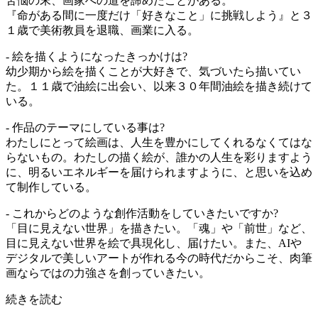
苦悩の末、画家への道を諦めたことがある。
『命がある間に一度だけ「好きなこと」に挑戦しよう』と３
１歳で美術教員を退職、画業に入る。
- 絵を描くようになったきっかけは?
幼少期から絵を描くことが大好きで、気づいたら描いてい
た。１１歳で油絵に出会い、以来３０年間油絵を描き続けて
いる。
- 作品のテーマにしている事は?
わたしにとって絵画は、人生を豊かにしてくれるなくてはな
らないもの。わたしの描く絵が、誰かの人生を彩りますよう
に、明るいエネルギーを届けられますように、と思いを込め
て制作している。
- これからどのような創作活動をしていきたいですか?
「目に見えない世界」を描きたい。「魂」や「前世」など、
目に見えない世界を絵で具現化し、届けたい。また、AIや
デジタルで美しいアートが作れる今の時代だからこそ、肉筆
画ならではの力強さを創っていきたい。
続きを読む