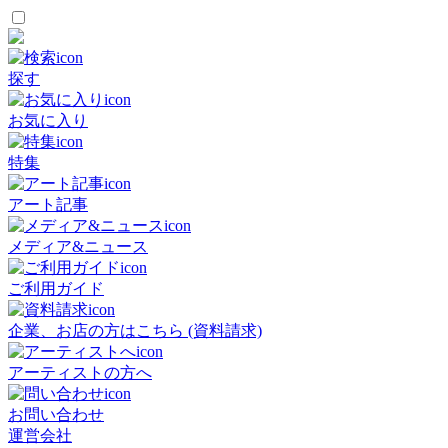
探す
お気に入り
特集
アート記事
メディア&ニュース
ご利用ガイド
企業、お店の方はこちら (資料請求)
アーティストの方へ
お問い合わせ
運営会社