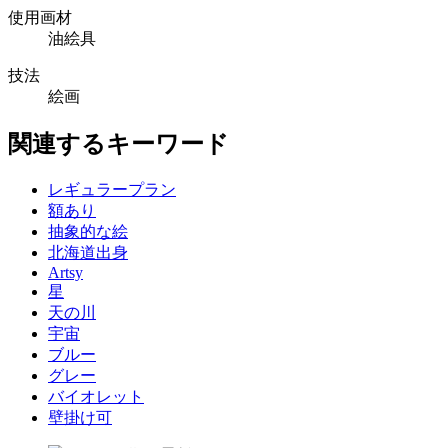
使用画材
油絵具
技法
絵画
関連するキーワード
レギュラープラン
額あり
抽象的な絵
北海道出身
Artsy
星
天の川
宇宙
ブルー
グレー
バイオレット
壁掛け可