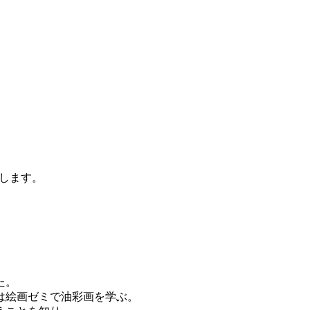
します。
た。
は絵画ゼミで油彩画を学ぶ。