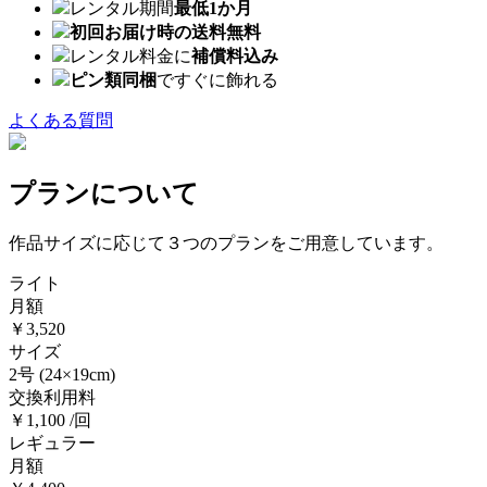
レンタル期間
最低1か月
初回お届け時の送料無料
レンタル料金に
補償料込み
ピン類同梱
ですぐに飾れる
よくある質問
プランについて
作品サイズに応じて３つのプランをご用意しています。
ライト
月額
￥3,520
サイズ
2号
(24×19cm)
交換利用料
￥1,100 /回
レギュラー
月額