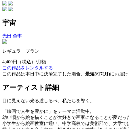
宇宙
光田 色李
レギュラープラン
4,400円
（税込）/月額
この作品をレンタルする
この作品は本日中に決済完了した場合、
最短8/17(月)
にお届け
アーティスト詳細
目に見えない光る道しるべ。私たちを導く。
「絵画で人生を豊かに」をテーマに活動中。
幼い頃から絵を描くことが大好きで画家になることが夢だっ
小学生から絵画教室に通い、中学高校では美術部で、大学で