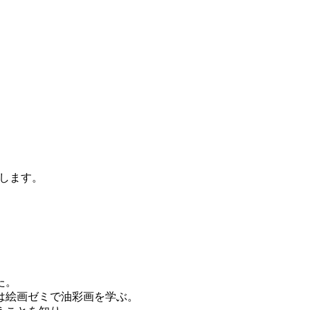
します。
た。
は絵画ゼミで油彩画を学ぶ。