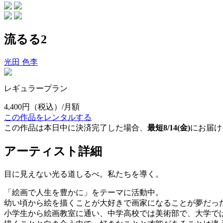
流るる2
光田 色李
レギュラープラン
4,400円
（税込）/月額
この作品をレンタルする
この作品は本日中に決済完了した場合、
最短8/14(金)
にお届け
アーティスト詳細
目に見えない光る道しるべ。私たちを導く。
「絵画で人生を豊かに」をテーマに活動中。
幼い頃から絵を描くことが大好きで画家になることが夢だっ
小学生から絵画教室に通い、中学高校では美術部で、大学で