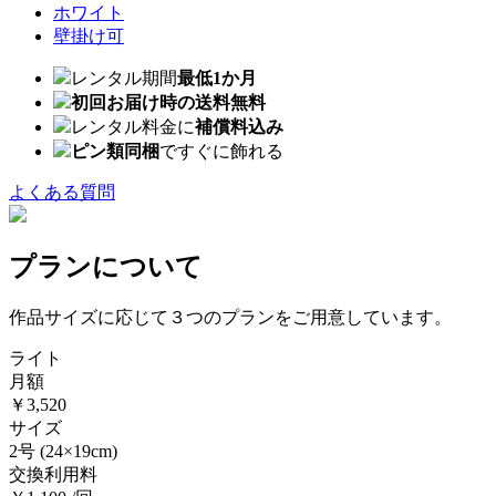
ホワイト
壁掛け可
レンタル期間
最低1か月
初回お届け時の送料無料
レンタル料金に
補償料込み
ピン類同梱
ですぐに飾れる
よくある質問
プランについて
作品サイズに応じて３つのプランをご用意しています。
ライト
月額
￥3,520
サイズ
2号
(24×19cm)
交換利用料