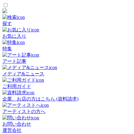
探す
お気に入り
特集
アート記事
メディア&ニュース
ご利用ガイド
企業、お店の方はこちら (資料請求)
アーティストの方へ
お問い合わせ
運営会社