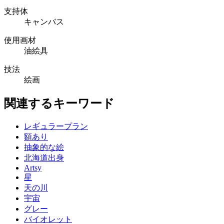
支持体
キャンバス
使用画材
油絵具
技法
絵画
関連するキーワード
レギュラープラン
額あり
抽象的な絵
北海道出身
Artsy
星
天の川
宇宙
グレー
バイオレット