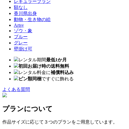
レギュラープラン
額なし
香川県出身
動物・生き物の絵
Artsy
ゾウ・象
ブルー
グレー
壁掛け可
レンタル期間
最低1か月
初回お届け時の送料無料
レンタル料金に
補償料込み
ピン類同梱
ですぐに飾れる
よくある質問
プランについて
作品サイズに応じて３つのプランをご用意しています。