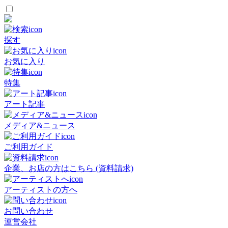
探す
お気に入り
特集
アート記事
メディア&ニュース
ご利用ガイド
企業、お店の方はこちら (資料請求)
アーティストの方へ
お問い合わせ
運営会社